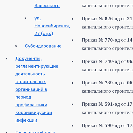
Залесского
капитального строитель
ул.
Приказ
№ 826-од
от
21
Новосибирская,
капитального строитель
27 (стр.)
Приказ
№ 770-од
от
14
Субсидирование
капитального строитель
Документы,
Приказ
№ 740-од
от
06
регламентирующие
капитального строител
деятельность
строительных
Приказ
№ 739-од
от
06
организаций в
капитального строитель
период
Приказ
№ 591-од
от
17
профилактики
коронавирусной
капитального строитель
инфекции
Приказ
№ 590-од
от
17
Генеральный план