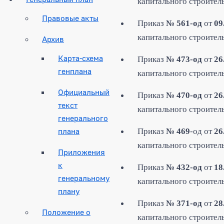
капитального строитель
Правовые акты
Приказ
№ 561-од
от
09
капитального строитель
Архив
Карта-схема
Приказ
№ 473-од
от
26
генплана
капитального строитель
Официальный
Приказ
№ 470-од
от
26
текст
капитального строитель
генерального
плана
Приказ
№ 469
-од от
26
капитального строитель
Приложения
к
Приказ
№ 432
-од
от
18
генеральному
капитального строитель
плану
Приказ
№ 371-од
от
28
Положение о
капитального строитель