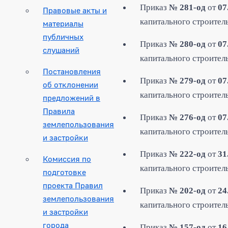
Приказ
№ 281-од
от
07
Правовые акты и
капитального строитель
материалы
публичных
Приказ
№ 280-од
от
07
слушаний
капитального строитель
Постановления
Приказ
№ 279-од
от
07
об отклонении
капитального строитель
предложений в
Правила
Приказ
№ 276-од
от
07
землепользования
капитального строитель
и застройки
Приказ
№ 222-од
от
31
Комиссия по
капитального строитель
подготовке
проекта Правил
Приказ
№ 202-од
от
24
землепользования
капитального строитель
и застройки
города
Приказ
№ 157-од
от
16