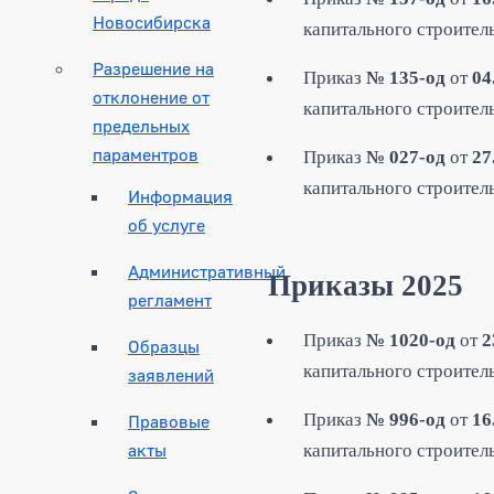
Новосибирска
капитального строитель
Разрешение на
Приказ
№ 135-од
от
04
отклонение от
капитального строитель
предельных
параментров
Приказ
№ 027-од
от
27
капитального строитель
Информация
об услуге
Административный
Приказы 2025
регламент
Приказ
№ 1020-од
от
2
Образцы
капитального строител
заявлений
Приказ
№ 996-од
от
16
Правовые
акты
капитального строитель