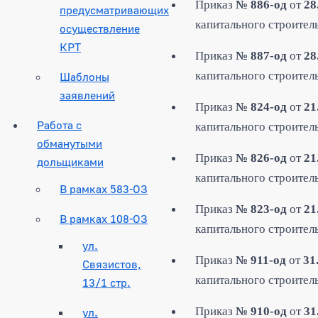
Приказ
№ 886-од
от
28
предусматривающих
капитального строитель
осуществление
КРТ
Приказ
№ 887-од
от
28
капитального строитель
Шаблоны
заявлений
Приказ
№ 824-од
от
21
Работа с
капитального строитель
обманутыми
Приказ
№ 826-од
от
21
дольщиками
капитального строитель
В рамках 583-ОЗ
Приказ
№ 823-од
от
21
В рамках 108-ОЗ
капитального строитель
ул.
Приказ
№ 911-од
от
31
Связистов,
капитального строитель
13/1 стр.
Приказ
№ 910-од
от
31
ул.