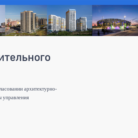
ительного
ласовании архитектурно-
ы управления