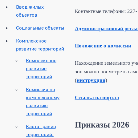
Ввод жилых
Контактные телефоны: 227-
объектов
Социальные объекты
Административный регла
Комплексное
Положение о комиссии
развитие территорий
Комплексное
Нахождение земельного уча
развитие
зон можно посмотреть само
территорий
(
инструкция
)
Комиссия по
комплексному
Ссылка на портал
развитию
территорий
Приказы 2026
Карта границ
территорий,