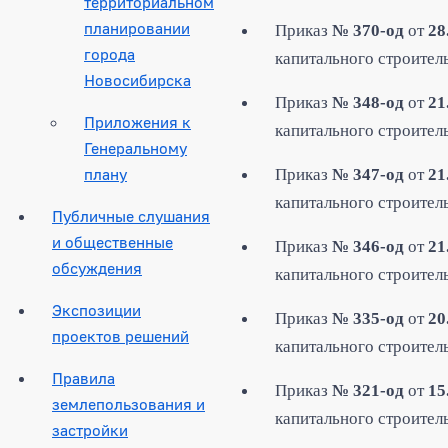
территориальном
планировании
Приказ
№ 370-од
от
28
города
капитального строитель
Новосибирска
Приказ
№ 348-од
от
21
Приложения к
капитального строитель
Генеральному
плану
Приказ
№ 347-од
от
21
капитального строитель
Публичные слушания
и общественные
Приказ
№ 346-од
от
21
обсуждения
капитального строитель
Экспозиции
Приказ
№ 335-од
от
20
проектов решений
капитального строитель
Правила
Приказ
№ 321-од
от
15
землепользования и
капитального строитель
застройки