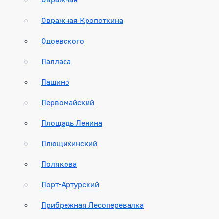
Овражная Кропоткина
Одоевского
Палласа
Пашино
Первомайский
Площадь Ленина
Плющихинский
Полякова
Порт-Артурский
Прибрежная Лесоперевалка