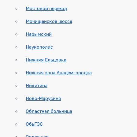
Мостовой переход
Мочищенское шоссе
Нарымский
Наукополис
Нижняя Ельцовка
Нижняя зона Академгородка
Никитина
Ново-Марусино
Областная больница
ОбьГЭС
Овражная