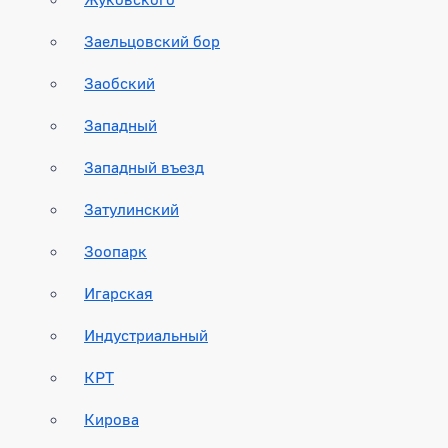
Заельцовский бор
Заобский
Западный
Западный въезд
Затулинский
Зоопарк
Игарская
Индустриальный
КРТ
Кирова