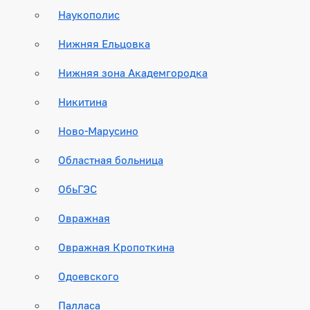
Наукополис
Нижняя Ельцовка
Нижняя зона Академгородка
Никитина
Ново-Марусино
Областная больница
ОбьГЭС
Овражная
Овражная Кропоткина
Одоевского
Палласа