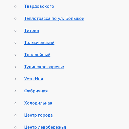
Твардовского
Теплотрасса по ул. Большой
Титова
Толмачевский
Троллейный
Тулинское заречье
Усть-Иня
Фабричная
Холодильная
Центр города
Центр левобережья