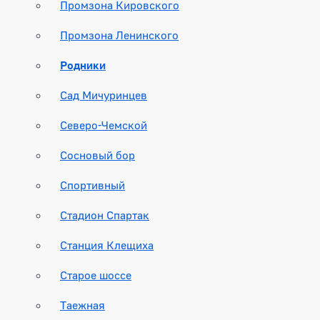
Промзона Кировского
Промзона Ленинского
Родники
Сад Мичуринцев
Северо-Чемской
Сосновый бор
Спортивный
Стадион Спартак
Станция Клещиха
Старое шоссе
Таежная