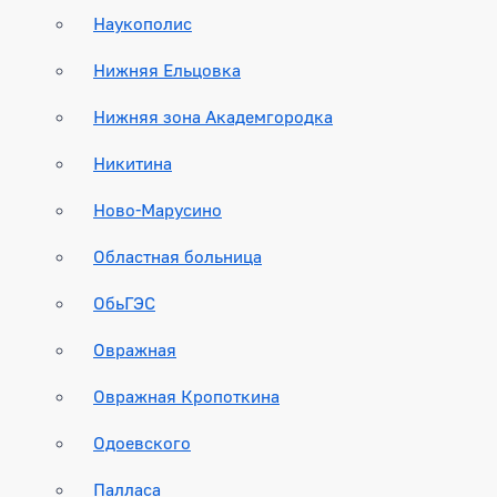
Наукополис
Нижняя Ельцовка
Нижняя зона Академгородка
Никитина
Ново-Марусино
Областная больница
ОбьГЭС
Овражная
Овражная Кропоткина
Одоевского
Палласа