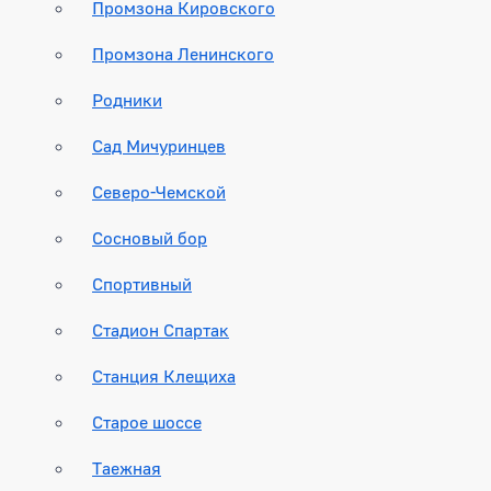
Промзона Кировского
Промзона Ленинского
Родники
Сад Мичуринцев
Северо-Чемской
Сосновый бор
Спортивный
Стадион Спартак
Станция Клещиха
Старое шоссе
Таежная