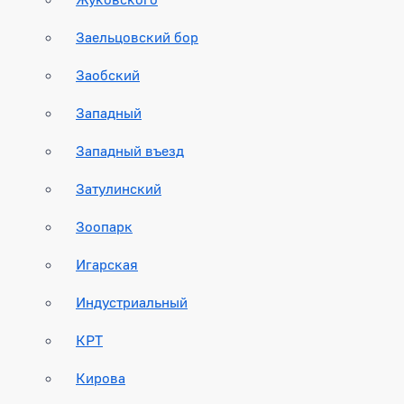
Заельцовский бор
Заобский
Западный
Западный въезд
Затулинский
Зоопарк
Игарская
Индустриальный
КРТ
Кирова