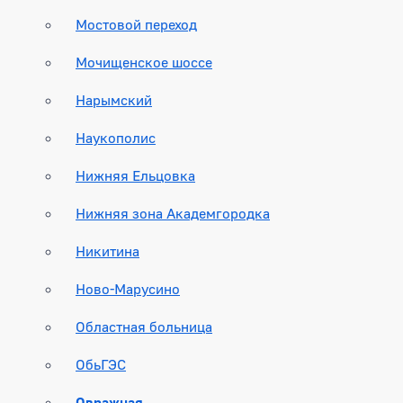
Мостовой переход
Мочищенское шоссе
Нарымский
Наукополис
Нижняя Ельцовка
Нижняя зона Академгородка
Никитина
Ново-Марусино
Областная больница
ОбьГЭС
Овражная