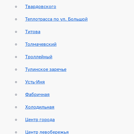
Твардовского
Теплотрасса по ул. Большой
Титова
Толмачевский
Троллейный
Тулинское заречье
Усть-Иня
Фабричная
Холодильная
Центр города
Центр левобережья