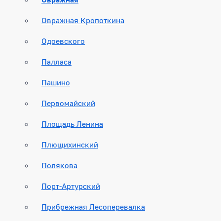
Овражная Кропоткина
Одоевского
Палласа
Пашино
Первомайский
Площадь Ленина
Плющихинский
Полякова
Порт-Артурский
Прибрежная Лесоперевалка