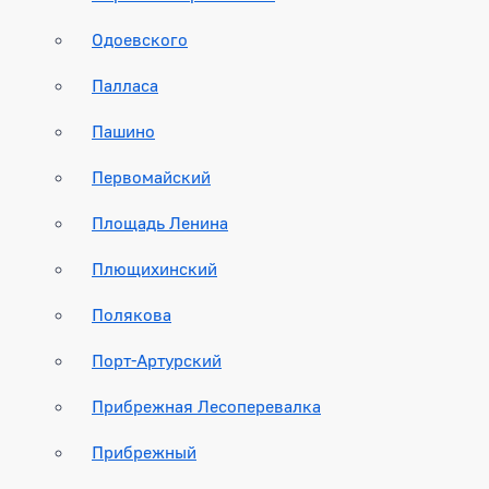
Одоевского
Палласа
Пашино
Первомайский
Площадь Ленина
Плющихинский
Полякова
Порт-Артурский
Прибрежная Лесоперевалка
Прибрежный