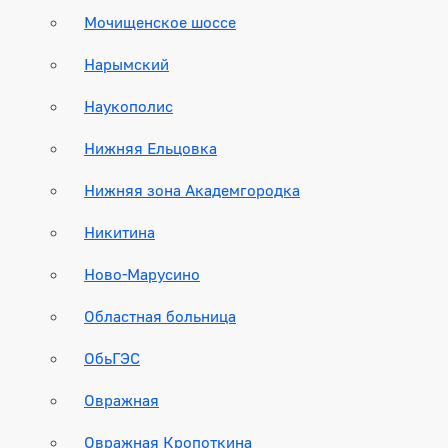
Мочищенское шоссе
Нарымский
Наукополис
Нижняя Ельцовка
Нижняя зона Академгородка
Никитина
Ново-Марусино
Областная больница
ОбьГЭС
Овражная
Овражная Кропоткина