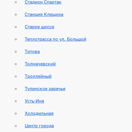
Стадион Спартак
Станция Клещиха
Старое шоссе
Теплотрасса по ул. Большой
Титова
Толмачевский
Троллейный
Тулинское заречье
Усть-Иня
Холодильная
Центр города