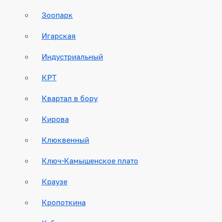
Зоопарк
Игарская
Индустриальный
КРТ
Квартал в бору
Кирова
Клюквенный
Ключ-Камышенское плато
Краузе
Кропоткина