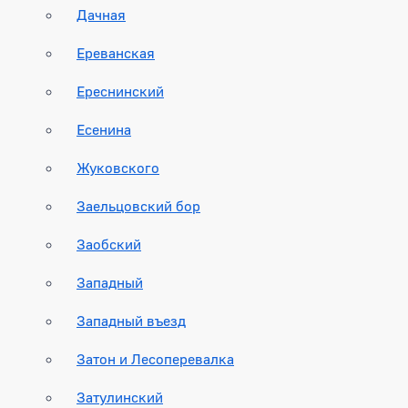
Дачная
Ереванская
Ереснинский
Есенина
Жуковского
Заельцовский бор
Заобский
Западный
Западный въезд
Затон и Лесоперевалка
Затулинский