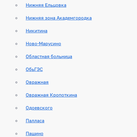
Нижняя Ельцовка
Нижняя зона Академгородка
Никитина
Ново-Марусино
Областная больница
ОбьГЭС
Овражная
Овражная Кропоткина
Одоевского
Палласа
Пашино