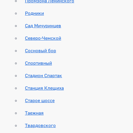
Промзона Ленинского
Родники
Сад Мичуринцев
Северо-Чемской
Сосновый бор
Спортивный
Стадион Спартак
Станция Клещиха
Старое шоссе
Таежная
Твардовского