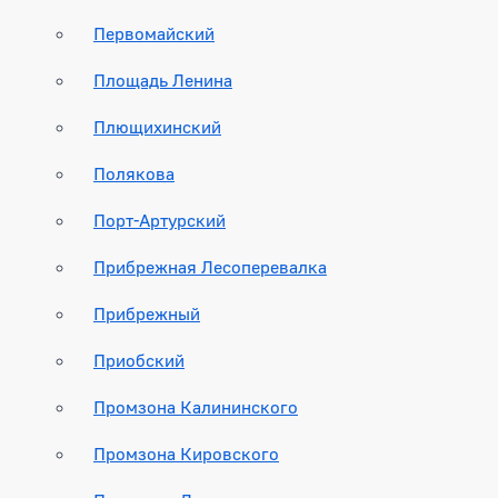
Первомайский
Площадь Ленина
Плющихинский
Полякова
Порт-Артурский
Прибрежная Лесоперевалка
Прибрежный
Приобский
Промзона Калининского
Промзона Кировского