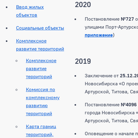
2020
Ввод жилых
объектов
Постановление
№727
о
улицами Порт-Артурско
Социальные объекты
приложение
)
Комплексное
развитие территорий
2019
Комплексное
развитие
Заключение от
25.12.
территорий
Новосибирска «О проек
Комиссия по
Артурской, Титова, Св
комплексному
Постановление
№4096
развитию
города Новосибирска «
территорий
Артурской, Титова, Св
Карта границ
Оповещение о начале п
территорий,