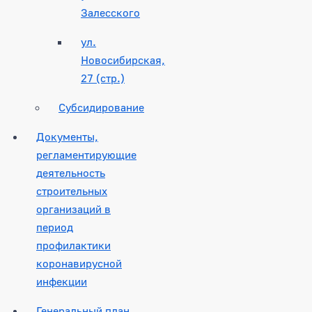
Залесского
ул.
Новосибирская,
27 (стр.)
Субсидирование
Документы,
регламентирующие
деятельность
строительных
организаций в
период
профилактики
коронавирусной
инфекции
Генеральный план