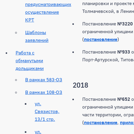
планировки и проекте 
предусматривающих
Толмачевской, в Лени
осуществление
КРТ
Постановление
№3220
ограниченной улицами 
Шаблоны
(
постановление
)
заявлений
Постановление
№933
Работа с
Порт-Артурской, Титов
обманутыми
дольщиками
В рамках 583-ОЗ
2018
В рамках 108-ОЗ
Постановление
№652
ул.
ограниченной улицами 
Связистов,
части территории, огр
13/1 стр.
(
постановление
,
прило
ул.