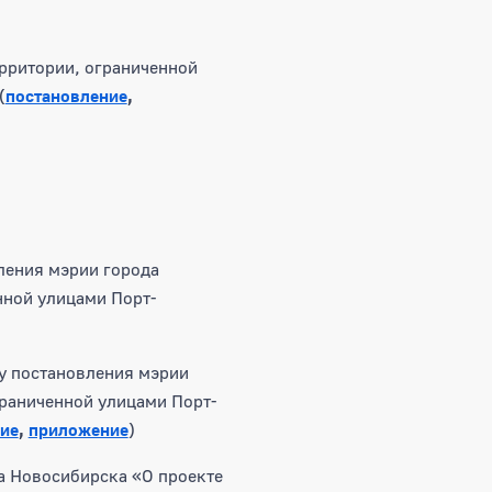
рритории, ограниченной
(
постановление
,
ления мэрии города
нной улицами Порт-
у постановления мэрии
граниченной улицами Порт-
ие
,
приложение
)
а Новосибирска «О проекте