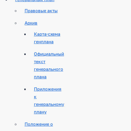
Правовые акты
Архив
Карта-схема
генплана
Официальный
текст
генерального
плана
Приложения
к
генеральному
плану
Положение о