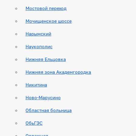
Мостовой переход
Мочищенское шоссе
Нарымский
Наукополис
Нижняя Ельцовка
Нижняя зона Академгородка
Никитина
Ново-Марусино
Областная больница
ОбьГЭС
Овражная