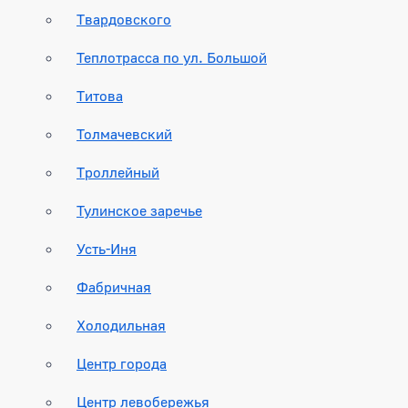
Твардовского
Теплотрасса по ул. Большой
Титова
Толмачевский
Троллейный
Тулинское заречье
Усть-Иня
Фабричная
Холодильная
Центр города
Центр левобережья