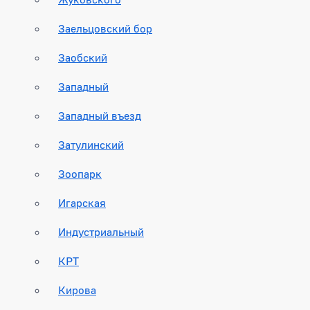
Заельцовский бор
Заобский
Западный
Западный въезд
Затулинский
Зоопарк
Игарская
Индустриальный
КРТ
Кирова