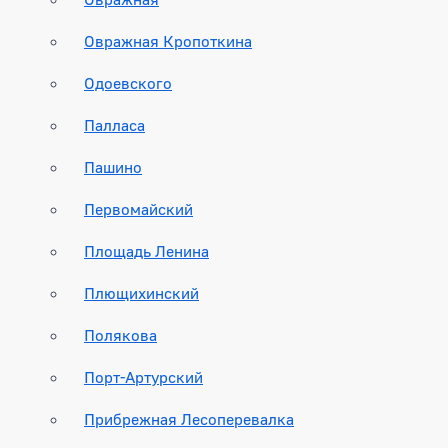
Овражная Кропоткина
Одоевского
Палласа
Пашино
Первомайский
Площадь Ленина
Плющихинский
Полякова
Порт-Артурский
Прибрежная Лесоперевалка