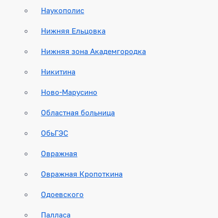
Наукополис
Нижняя Ельцовка
Нижняя зона Академгородка
Никитина
Ново-Марусино
Областная больница
ОбьГЭС
Овражная
Овражная Кропоткина
Одоевского
Палласа