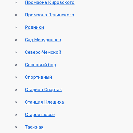
Промзона Кировского
Промзона Ленинского
Родники
Сад Мичуринцев
Северо-Чемской
Сосновый бор
Спортивный
Стадион Спартак
Станция Клещиха
Старое шоссе
Таежная