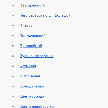
Твардовского
Теплотрасса по ул. Большой
Титова
Толмачевский
Троллейный
Тулинское заречье
Усть-Иня
Фабричная
Холодильная
Центр города
Центр левобережья