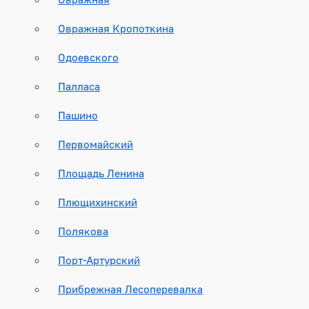
Овражная Кропоткина
Одоевского
Палласа
Пашино
Первомайский
Площадь Ленина
Плющихинский
Полякова
Порт-Артурский
Прибрежная Лесоперевалка