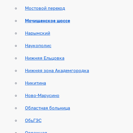
Мостовой переход
Мочищенское шоссе
Нарымский
Наукополис
Нижняя Ельцовка
Нижняя зона Академгородка
Никитина
Ново-Марусино
Областная больница
ОбьГЭС
Овражная