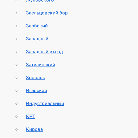
Заельцовский бор
Заобский
Западный
Западный въезд
Затулинский
Зоопарк
Игарская
Индустриальный
КРТ
Кирова