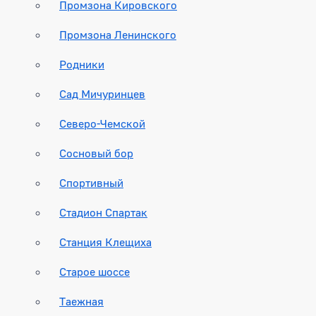
Промзона Кировского
Промзона Ленинского
Родники
Сад Мичуринцев
Северо-Чемской
Сосновый бор
Спортивный
Стадион Спартак
Станция Клещиха
Старое шоссе
Таежная