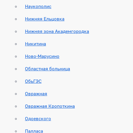
Наукополис
Нижняя Ельцовка
Нижняя зона Академгородка
Никитина
Ново-Марусино
Областная больница
ОбьГЭС
Овражная
Овражная Кропоткина
Одоевского
Палласа