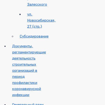
Залесского
ул.
Новосибирская,
27 (стр.)
Субсидирование
Документы,
регламентирующие
деятельность
строительных
организаций в
период
профилактики
коронавирусной
инфекции
Генеральный план