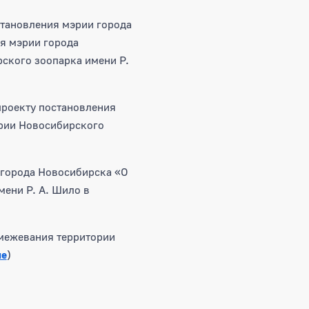
становления мэрии города
я мэрии города
ского зоопарка имени Р.
роекту постановления
ории Новосибирского
 города Новосибирска «О
ени Р. А. Шило в
 межевания территории
ие
)