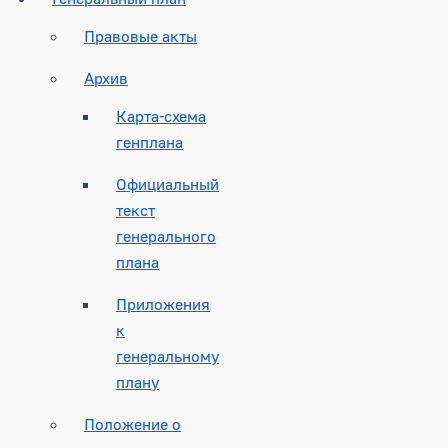
Правовые акты
Архив
Карта-схема
генплана
Официальный
текст
генерального
плана
Приложения
к
генеральному
плану
Положение о