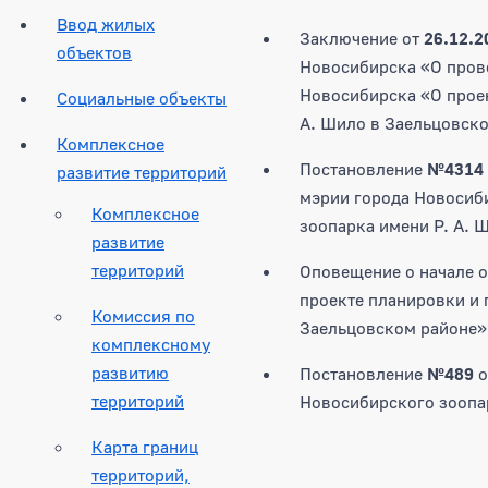
Ввод жилых
Заключение от
26.12.2
объектов
Новосибирска «О пров
Новосибирска «О проек
Социальные объекты
А. Шило в Заельцовско
Комплексное
Постановление
№4314
развитие территорий
мэрии города Новосиб
Комплексное
зоопарка имени Р. А. 
развитие
территорий
Оповещение о начале 
проекте планировки и 
Комиссия по
Заельцовском районе»
комплексному
развитию
Постановление
№489
о
территорий
Новосибирского зоопар
Карта границ
территорий,