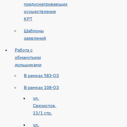
предусматривающих
осуществление
КРТ
Шаблоны
заявлений
Работа с
обманутыми
дольщиками
В рамках 583-ОЗ
В рамках 108-ОЗ
ул.
Связистов,
13/1 стр.
ул.