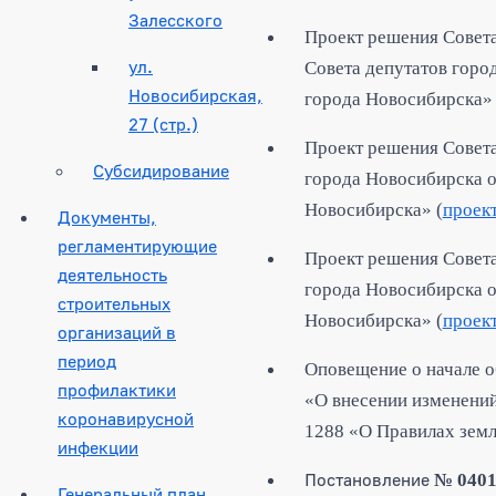
Залесского
Проект решения Совета
ул.
Совета депутатов горо
Новосибирская,
города Новосибирска» 
27 (стр.)
Проект решения Совета
Субсидирование
города Новосибирска о
Новосибирска» (
проек
Документы,
регламентирующие
Проект решения Совета
деятельность
города Новосибирска о
строительных
Новосибирска» (
проек
организаций в
период
Оповещение о начале о
профилактики
«О внесении изменений
коронавирусной
1288 «О Правилах земл
инфекции
Постановление
№ 040
Генеральный план