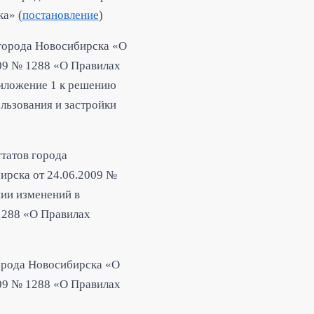
а» (
постановление
)
 города Новосибирска «О
009 № 1288 «О Правилах
риложение 1 к решению
льзования и застройки
татов города
ирска от 24.06.2009 №
нии изменени
й в
1288 «О Правилах
города Новосибирска
«О
009 № 1288 «О Правилах