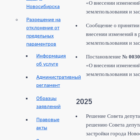
«О внесении изменений
Новосибирска
землепользования и за
Разрешение на
Сообщение
о принятии
отклонение от
внесении изменений в 
предельных
землепользования и за
параментров
Информация
Постановление
№ 003
об услуге
«О внесении изменений
землепользования и за
Административный
регламент
Образцы
2025
заявлений
Решение
Совета депут
Правовые
решению Совета депута
акты
застройки города Ново