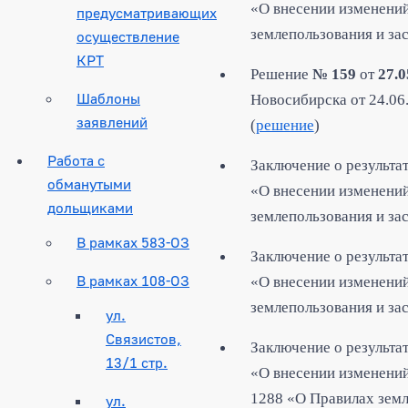
«О внесении изменений
предусматривающих
землепользования и за
осуществление
КРТ
Решение
№ 159
от
27.
Шаблоны
Новосибирска от 24.06
заявлений
(
решение
)
Работа с
Заключение о результа
обманутыми
«О внесении изменений
дольщиками
землепользования и за
В рамках 583-ОЗ
Заключение о результа
В рамках 108-ОЗ
«О внесении изменений
землепользования
и за
ул.
Связистов,
Заключение о результа
13/1 стр.
«О внесении изменений
1288 «О Правилах земл
ул.