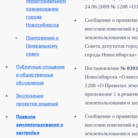
территориальном
24.06.2009 № 1288 «О 
планировании
города
Сообщение о принятии 
Новосибирска
внесении изменений в 
Приложения к
землепользования и за
Генеральному
Совета депутатов горо
плану
города Новосибирска» 
Публичные слушания
Постановление
№ 0393
и общественные
Новосибирска «О внес
обсуждения
1288 «О Правилах земл
приложение 1 к решени
Экспозиции
землепользования и за
проектов решений
Правила
Сообщение
о принятии
землепользования и
внесении изменений в 
застройки
землепользования и за