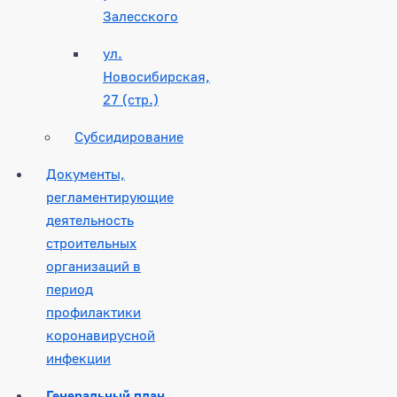
Залесского
ул.
Новосибирская,
27 (стр.)
Субсидирование
Документы,
регламентирующие
деятельность
строительных
организаций в
период
профилактики
коронавирусной
инфекции
Генеральный план