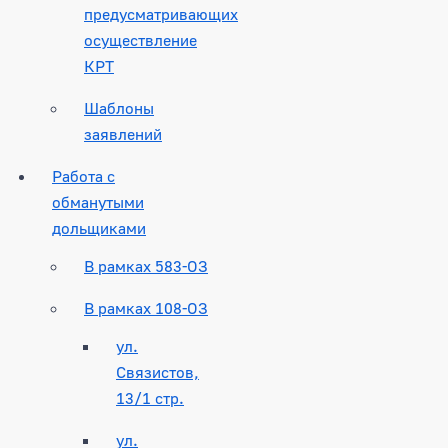
предусматривающих
осуществление
КРТ
Шаблоны
заявлений
Работа с
обманутыми
дольщиками
В рамках 583-ОЗ
В рамках 108-ОЗ
ул.
Связистов,
13/1 стр.
ул.