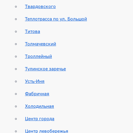
Твардовского
Теплотрасса по ул. Большой
Титова
Толмачевский
Троллейный
Тулинское заречье
Усть-Иня
Фабричная
Холодильная
Центр города
Центр левобережья