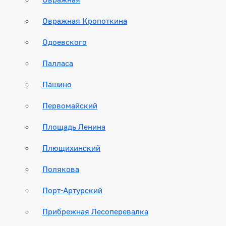
Овражная Кропоткина
Одоевского
Палласа
Пашино
Первомайский
Площадь Ленина
Плющихинский
Полякова
Порт-Артурский
Прибрежная Лесоперевалка