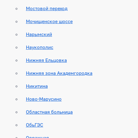
Мостовой переход
Мочищенское шоссе
Нарымский
Наукополис
Нижняя Ельцовка
Нижняя зона Академгородка
Никитина
Ново-Марусино
Областная больница
ОбьГЭС
Овражная