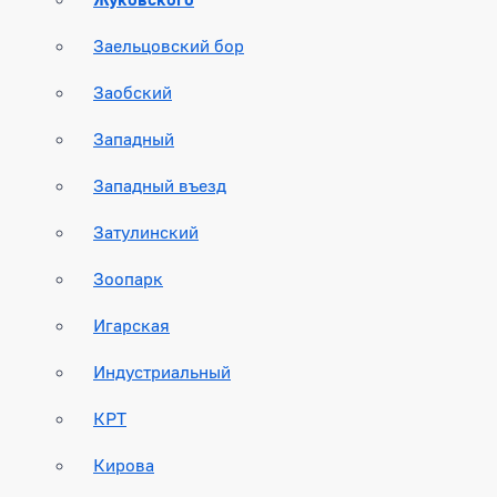
Заельцовский бор
Заобский
Западный
Западный въезд
Затулинский
Зоопарк
Игарская
Индустриальный
КРТ
Кирова