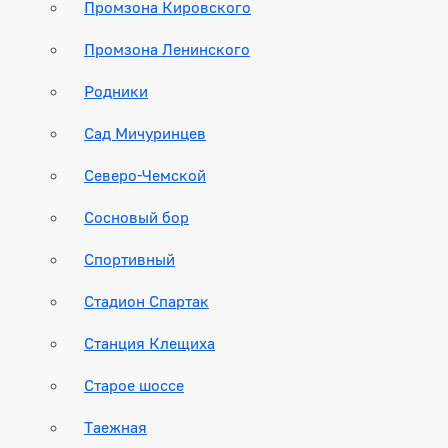
Промзона Кировского
Промзона Ленинского
Родники
Сад Мичуринцев
Северо-Чемской
Сосновый бор
Спортивный
Стадион Спартак
Станция Клещиха
Старое шоссе
Таежная