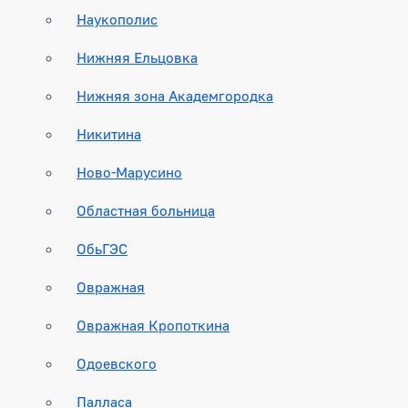
Наукополис
Нижняя Ельцовка
Нижняя зона Академгородка
Никитина
Ново-Марусино
Областная больница
ОбьГЭС
Овражная
Овражная Кропоткина
Одоевского
Палласа