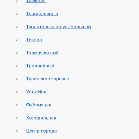
Таежная
Твардовского
Теплотрасса по ул. Большой
Титова
Толмачевский
Троллейный
Тулинское заречье
Усть-Иня
Фабричная
Холодильная
Центр города