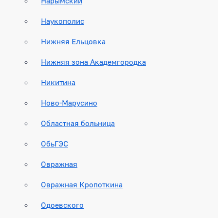
Нарымский
Наукополис
Нижняя Ельцовка
Нижняя зона Академгородка
Никитина
Ново-Марусино
Областная больница
ОбьГЭС
Овражная
Овражная Кропоткина
Одоевского