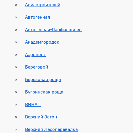
Авиастроителей
Автогенная
Автогенная-Панфиловцев
Академгородок
Аэропорт
Береговой
Берёзовая роща
Бугринская роща
ВИНАП
Верхний Затон
Верхняя Лесоперевалка