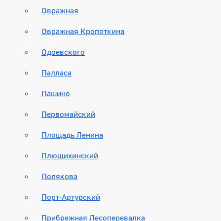
Овражная
Овражная Кропоткина
Одоевского
Палласа
Пашино
Первомайский
Площадь Ленина
Плющихинский
Полякова
Порт-Артурский
Прибрежная Лесоперевалка