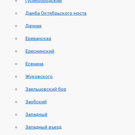
Гусинобродский
Дамба Октябрьского моста
Дачная
Ереванская
Ереснинский
Есенина
Жуковского
Заельцовский бор
Заобский
Западный
Западный въезд