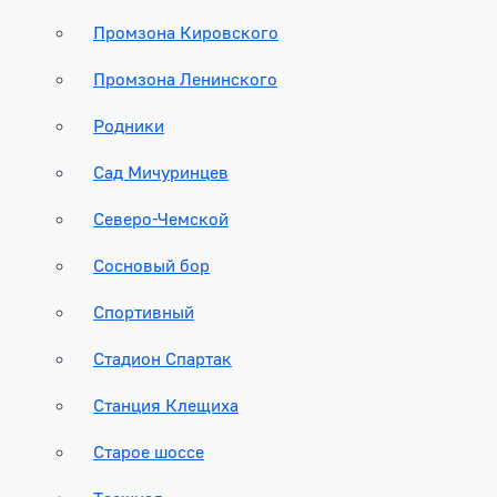
Промзона Кировского
Промзона Ленинского
Родники
Сад Мичуринцев
Северо-Чемской
Сосновый бор
Спортивный
Стадион Спартак
Станция Клещиха
Старое шоссе