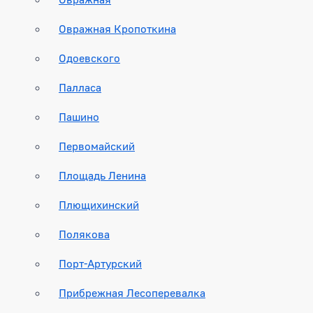
Овражная Кропоткина
Одоевского
Палласа
Пашино
Первомайский
Площадь Ленина
Плющихинский
Полякова
Порт-Артурский
Прибрежная Лесоперевалка