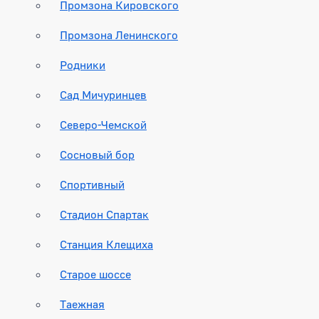
Промзона Кировского
Промзона Ленинского
Родники
Сад Мичуринцев
Северо-Чемской
Сосновый бор
Спортивный
Стадион Спартак
Станция Клещиха
Старое шоссе
Таежная