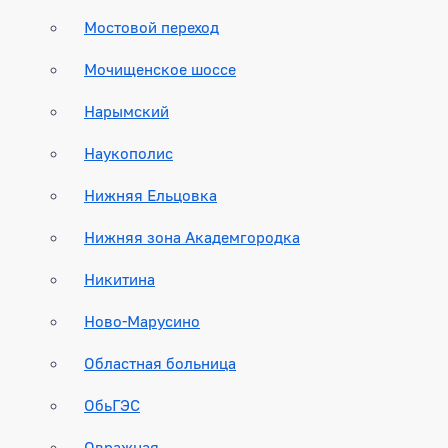
Мостовой переход
Мочищенское шоссе
Нарымский
Наукополис
Нижняя Ельцовка
Нижняя зона Академгородка
Никитина
Ново-Марусино
Областная больница
ОбьГЭС
Овражная