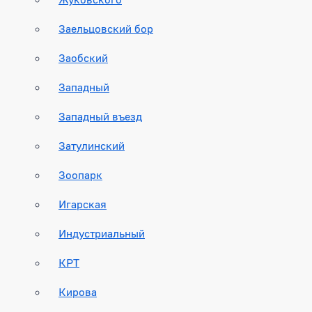
Заельцовский бор
Заобский
Западный
Западный въезд
Затулинский
Зоопарк
Игарская
Индустриальный
КРТ
Кирова