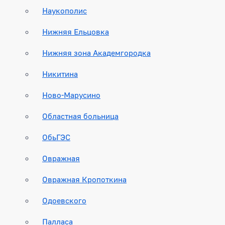
Наукополис
Нижняя Ельцовка
Нижняя зона Академгородка
Никитина
Ново-Марусино
Областная больница
ОбьГЭС
Овражная
Овражная Кропоткина
Одоевского
Палласа