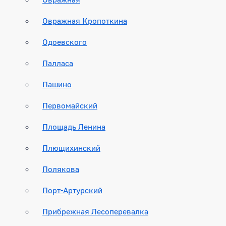
Овражная Кропоткина
Одоевского
Палласа
Пашино
Первомайский
Площадь Ленина
Плющихинский
Полякова
Порт-Артурский
Прибрежная Лесоперевалка