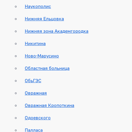
Наукополис
Нижняя Ельцовка
Нижняя зона Академгородка
Никитина
Ново-Марусино
Областная больница
ОбьГЭС
Овражная
Овражная Кропоткина
Одоевского
Палласа