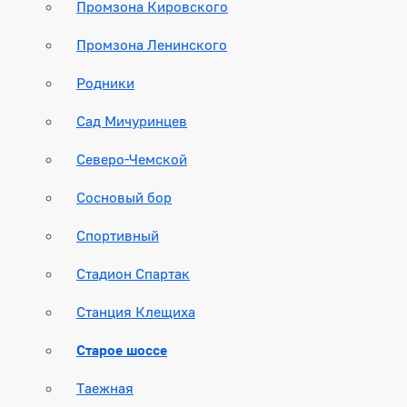
Промзона Кировского
Промзона Ленинского
Родники
Сад Мичуринцев
Северо-Чемской
Сосновый бор
Спортивный
Стадион Спартак
Станция Клещиха
Старое шоссе
Таежная