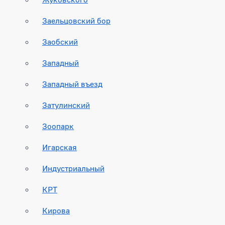
Заельцовский бор
Заобский
Западный
Западный въезд
Затулинский
Зоопарк
Игарская
Индустриальный
КРТ
Кирова