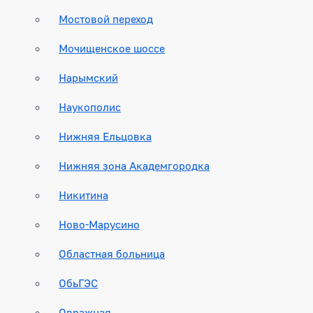
Мостовой переход
Мочищенское шоссе
Нарымский
Наукополис
Нижняя Ельцовка
Нижняя зона Академгородка
Никитина
Ново-Марусино
Областная больница
ОбьГЭС
Овражная