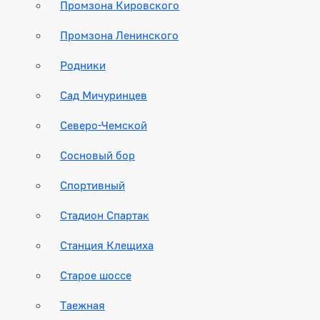
Промзона Кировского
Промзона Ленинского
Родники
Сад Мичуринцев
Северо-Чемской
Сосновый бор
Спортивный
Стадион Спартак
Станция Клещиха
Старое шоссе
Таежная