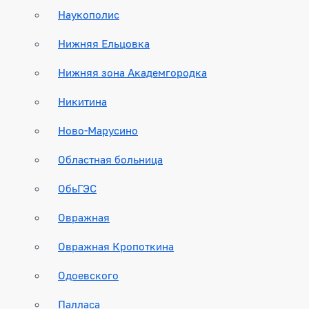
Наукополис
Нижняя Ельцовка
Нижняя зона Академгородка
Никитина
Ново-Марусино
Областная больница
ОбьГЭС
Овражная
Овражная Кропоткина
Одоевского
Палласа