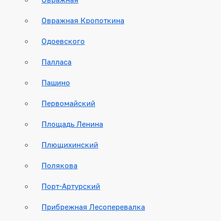
Овражная Кропоткина
Одоевского
Палласа
Пашино
Первомайский
Площадь Ленина
Плющихинский
Полякова
Порт-Артурский
Прибрежная Лесоперевалка