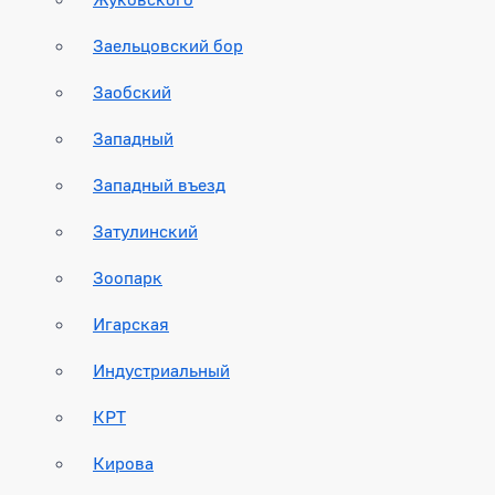
Заельцовский бор
Заобский
Западный
Западный въезд
Затулинский
Зоопарк
Игарская
Индустриальный
КРТ
Кирова