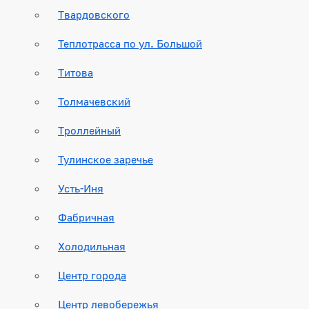
Твардовского
Теплотрасса по ул. Большой
Титова
Толмачевский
Троллейный
Тулинское заречье
Усть-Иня
Фабричная
Холодильная
Центр города
Центр левобережья