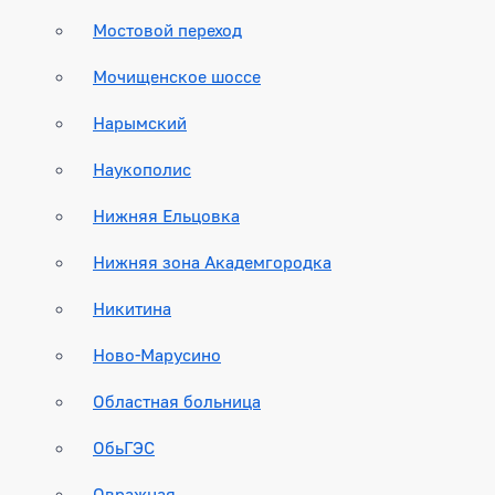
Мостовой переход
Мочищенское шоссе
Нарымский
Наукополис
Нижняя Ельцовка
Нижняя зона Академгородка
Никитина
Ново-Марусино
Областная больница
ОбьГЭС
Овражная