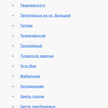
Твардовского
Теплотрасса по ул. Большой
Титова
Толмачевский
Троллейный
Тулинское заречье
Усть-Иня
Фабричная
Холодильная
Центр города
Центр левобережья