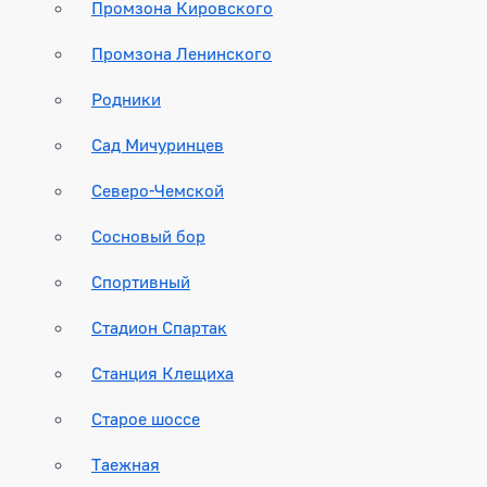
Промзона Кировского
Промзона Ленинского
Родники
Сад Мичуринцев
Северо-Чемской
Сосновый бор
Спортивный
Стадион Спартак
Станция Клещиха
Старое шоссе
Таежная