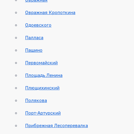
Овражная Кропоткина
Одоевского
Палласа
Пашино
Первомайский
Площадь Ленина
Плющихинский
Полякова
Порт-Артурский
Прибрежная Лесоперевалка