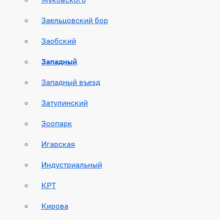
Заельцовский бор
Заобский
Западный
Западный въезд
Затулинский
Зоопарк
Игарская
Индустриальный
КРТ
Кирова