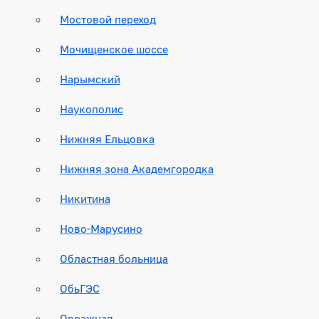
Мостовой переход
Мочищенское шоссе
Нарымский
Наукополис
Нижняя Ельцовка
Нижняя зона Академгородка
Никитина
Ново-Марусино
Областная больница
ОбьГЭС
Овражная