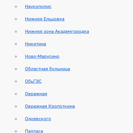
Наукополис
Нижняя Ельцовка
Нижняя зона Академгородка
Никитина
Ново-Марусино
Областная больница
ОбьГЭС
Овражная
Овражная Кропоткина
Одоевского
Палласа