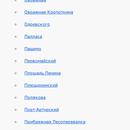
Овражная Кропоткина
Одоевского
Палласа
Пашино
Первомайский
Площадь Ленина
Плющихинский
Полякова
Порт-Артурский
Прибрежная Лесоперевалка