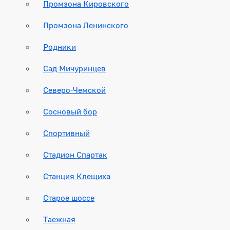
Промзона Кировского
Промзона Ленинского
Родники
Сад Мичуринцев
Северо-Чемской
Сосновый бор
Спортивный
Стадион Спартак
Станция Клещиха
Старое шоссе
Таежная