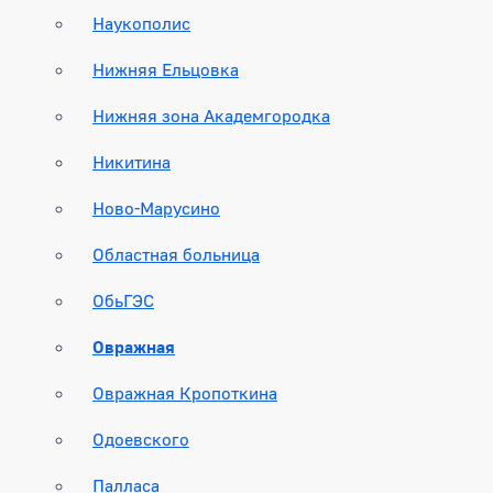
Наукополис
Нижняя Ельцовка
Нижняя зона Академгородка
Никитина
Ново-Марусино
Областная больница
ОбьГЭС
Овражная
Овражная Кропоткина
Одоевского
Палласа