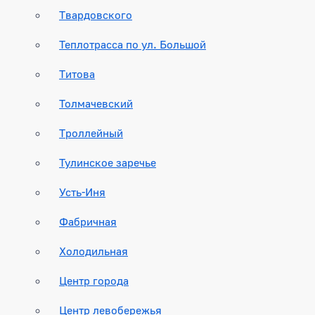
Твардовского
Теплотрасса по ул. Большой
Титова
Толмачевский
Троллейный
Тулинское заречье
Усть-Иня
Фабричная
Холодильная
Центр города
Центр левобережья