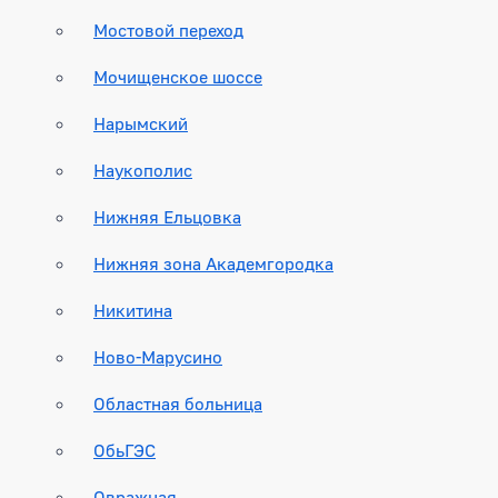
Мостовой переход
Мочищенское шоссе
Нарымский
Наукополис
Нижняя Ельцовка
Нижняя зона Академгородка
Никитина
Ново-Марусино
Областная больница
ОбьГЭС
Овражная