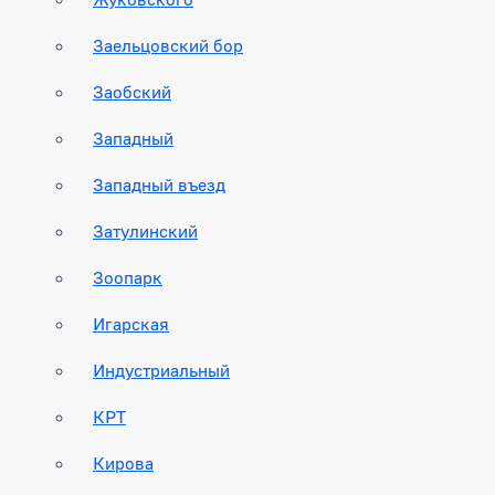
Заельцовский бор
Заобский
Западный
Западный въезд
Затулинский
Зоопарк
Игарская
Индустриальный
КРТ
Кирова