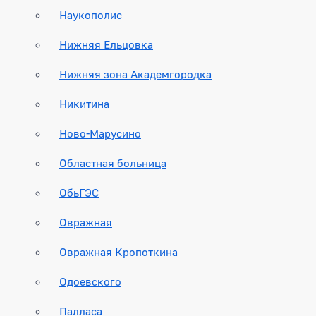
Наукополис
Нижняя Ельцовка
Нижняя зона Академгородка
Никитина
Ново-Марусино
Областная больница
ОбьГЭС
Овражная
Овражная Кропоткина
Одоевского
Палласа