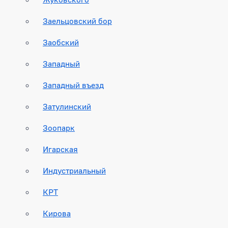
Заельцовский бор
Заобский
Западный
Западный въезд
Затулинский
Зоопарк
Игарская
Индустриальный
КРТ
Кирова