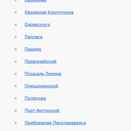
Овражная Кропоткина
Одоевского
Палласа
Пашино
Первомайский
Площадь Ленина
Плющихинский
Полякова
Порт-Артурский
Прибрежная Лесоперевалка