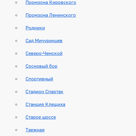
Промзона Кировского
Промзона Ленинского
Родники
Сад Мичуринцев
Северо-Чемской
Сосновый бор
Спортивный
Стадион Спартак
Станция Клещиха
Старое шоссе
Таежная