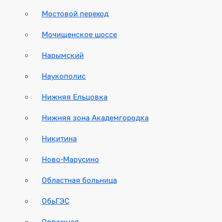
Мостовой переход
Мочищенское шоссе
Нарымский
Наукополис
Нижняя Ельцовка
Нижняя зона Академгородка
Никитина
Ново-Марусино
Областная больница
ОбьГЭС
Овражная