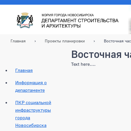
Главная
Проекты планировки
Восточная ча
Восточная ч
Text here....
Главная
Информация о
департаменте
ПКР социальной
инфраструктуры
города
Новосибирска