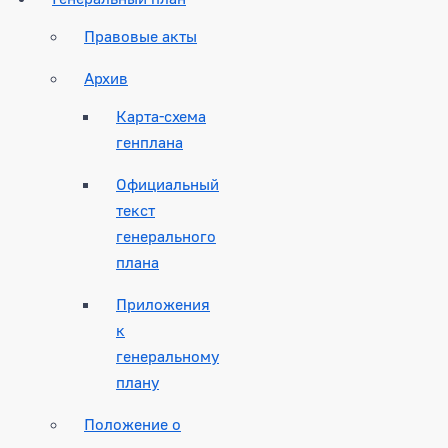
Правовые акты
Архив
Карта-схема
генплана
Официальный
текст
генерального
плана
Приложения
к
генеральному
плану
Положение о