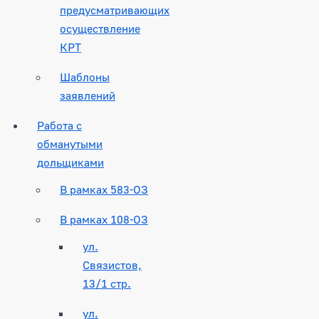
предусматривающих
осуществление
КРТ
Шаблоны
заявлений
Работа с
обманутыми
дольщиками
В рамках 583-ОЗ
В рамках 108-ОЗ
ул.
Связистов,
13/1 стр.
ул.