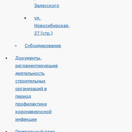
Залесского
ул.
Новосибирская,
27 (стр.)
Субсидирование
Документы,
регламентирующие
деятельность
строительных
организаций в
период
профилактики
коронавирусной
инфекции
Генеральный план