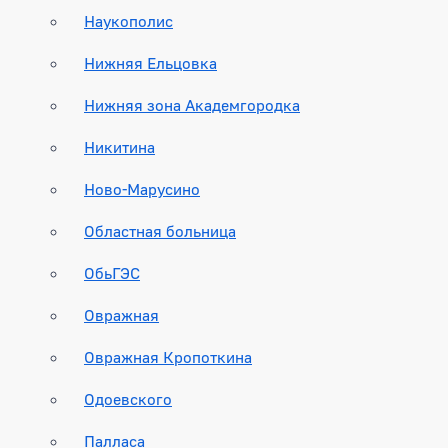
Наукополис
Нижняя Ельцовка
Нижняя зона Академгородка
Никитина
Ново-Марусино
Областная больница
ОбьГЭС
Овражная
Овражная Кропоткина
Одоевского
Палласа