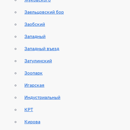
Заельцовский бор
Заобский
Западный
Западный въезд
Затулинский
Зоопарк
Игарская
Индустриальный
КРТ
Кирова