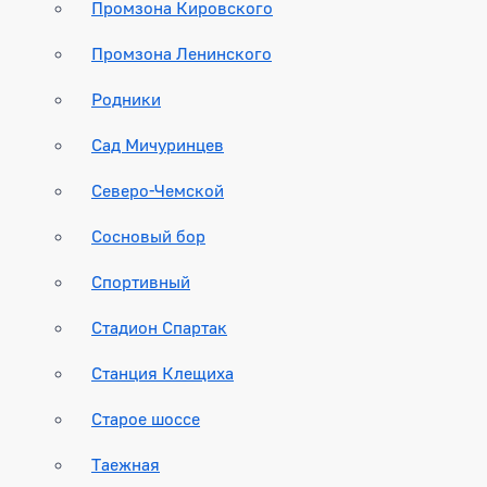
Промзона Кировского
Промзона Ленинского
Родники
Сад Мичуринцев
Северо-Чемской
Сосновый бор
Спортивный
Стадион Спартак
Станция Клещиха
Старое шоссе
Таежная