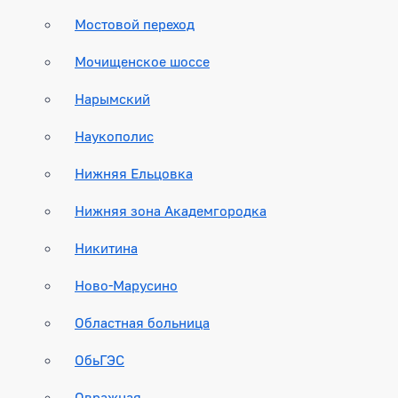
Мостовой переход
Мочищенское шоссе
Нарымский
Наукополис
Нижняя Ельцовка
Нижняя зона Академгородка
Никитина
Ново-Марусино
Областная больница
ОбьГЭС
Овражная