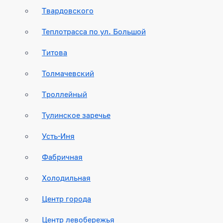
Твардовского
Теплотрасса по ул. Большой
Титова
Толмачевский
Троллейный
Тулинское заречье
Усть-Иня
Фабричная
Холодильная
Центр города
Центр левобережья