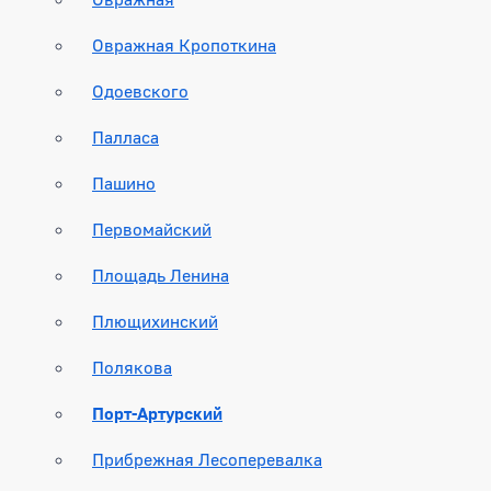
Овражная Кропоткина
Одоевского
Палласа
Пашино
Первомайский
Площадь Ленина
Плющихинский
Полякова
Порт-Артурский
Прибрежная Лесоперевалка