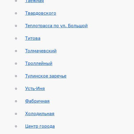
Таежная
Твардовского
Теплотрасса по ул. Большой
Титова
Толмачевский
Троллейный
Тулинское заречье
Усть-Иня
Фабричная
Холодильная
Центр города