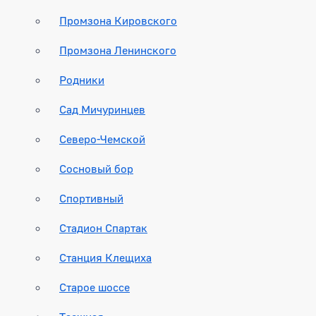
Промзона Кировского
Промзона Ленинского
Родники
Сад Мичуринцев
Северо-Чемской
Сосновый бор
Спортивный
Стадион Спартак
Станция Клещиха
Старое шоссе