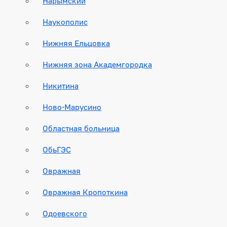
Нарымский
Наукополис
Нижняя Ельцовка
Нижняя зона Академгородка
Никитина
Ново-Марусино
Областная больница
ОбьГЭС
Овражная
Овражная Кропоткина
Одоевского