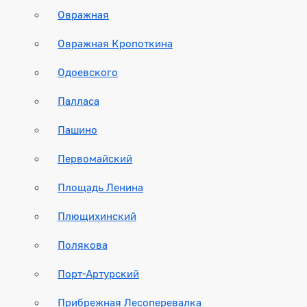
Овражная
Овражная Кропоткина
Одоевского
Палласа
Пашино
Первомайский
Площадь Ленина
Плющихинский
Полякова
Порт-Артурский
Прибрежная Лесоперевалка