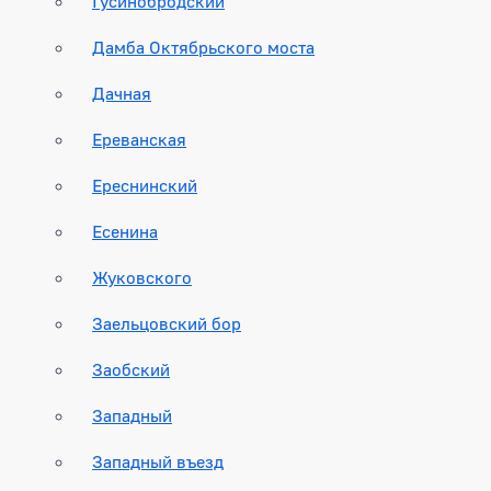
Гусинобродский
Дамба Октябрьского моста
Дачная
Ереванская
Ереснинский
Есенина
Жуковского
Заельцовский бор
Заобский
Западный
Западный въезд