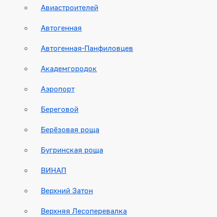
Авиастроителей
Автогенная
Автогенная-Панфиловцев
Академгородок
Аэропорт
Береговой
Берёзовая роща
Бугринская роща
ВИНАП
Верхний Затон
Верхняя Лесоперевалка