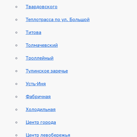
Твардовского
Теплотрасса по ул. Большой
Титова
Толмачевский
Троллейный
Тулинское заречье
Усть-Иня
Фабричная
Холодильная
Центр города
Центр левобережья