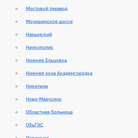
Мостовой переход
Мочищенское шоссе
Нарымский
Наукополис
Нижняя Ельцовка
Нижняя зона Академгородка
Никитина
Ново-Марусино
Областная больница
ОбьГЭС
Овражная