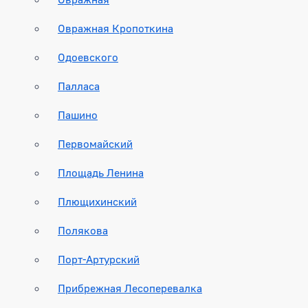
Овражная Кропоткина
Одоевского
Палласа
Пашино
Первомайский
Площадь Ленина
Плющихинский
Полякова
Порт-Артурский
Прибрежная Лесоперевалка