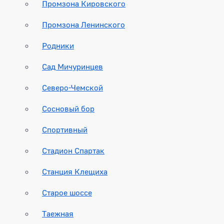
Промзона Кировского
Промзона Ленинского
Родники
Сад Мичуринцев
Северо-Чемской
Сосновый бор
Спортивный
Стадион Спартак
Станция Клещиха
Старое шоссе
Таежная