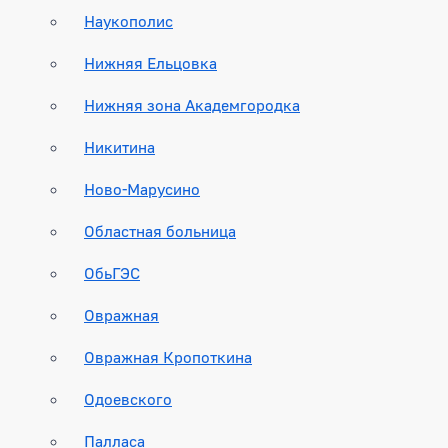
Наукополис
Нижняя Ельцовка
Нижняя зона Академгородка
Никитина
Ново-Марусино
Областная больница
ОбьГЭС
Овражная
Овражная Кропоткина
Одоевского
Палласа