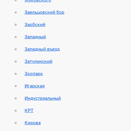
Заельцовский бор
Заобский
Западный
Западный въезд
Затулинский
Зоопарк
Игарская
Индустриальный
КРТ
Кирова