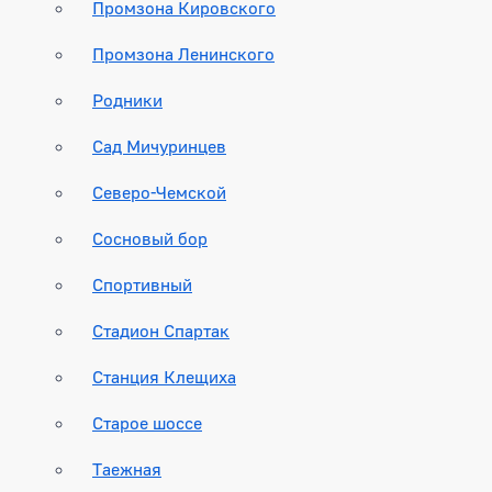
Промзона Кировского
Промзона Ленинского
Родники
Сад Мичуринцев
Северо-Чемской
Сосновый бор
Спортивный
Стадион Спартак
Станция Клещиха
Старое шоссе
Таежная