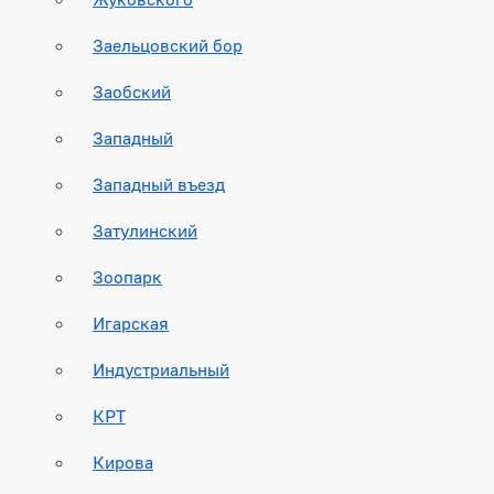
Заельцовский бор
Заобский
Западный
Западный въезд
Затулинский
Зоопарк
Игарская
Индустриальный
КРТ
Кирова