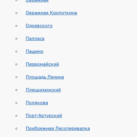
Овражная Кропоткина
Одоевского
Палласа
Пашино
Первомайский
Площадь Ленина
Плющихинский
Полякова
Порт-Артурский
Прибрежная Лесоперевалка