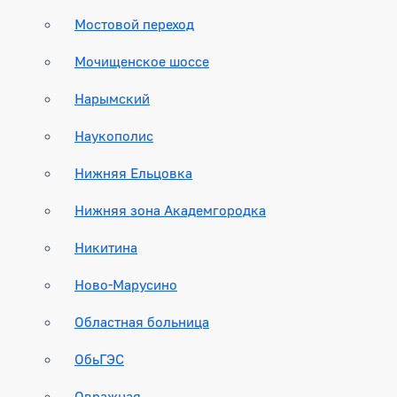
Мостовой переход
Мочищенское шоссе
Нарымский
Наукополис
Нижняя Ельцовка
Нижняя зона Академгородка
Никитина
Ново-Марусино
Областная больница
ОбьГЭС
Овражная