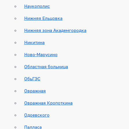
Наукополис
Нижняя Ельцовка
Нижняя зона Академгородка
Никитина
Ново-Марусино
Областная больница
ОбьГЭС
Овражная
Овражная Кропоткина
Одоевского
Палласа