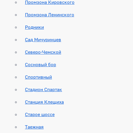
Промзона Кировского
Промзона Ленинского
Родники
Сад Мичуринцев
Северо-Чемской
Сосновый бор
Спортивный
Стадион Спартак
Станция Клещиха
Старое шоссе
Таежная