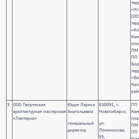
тер
«Ус
(20
тер
«Кл
Кам
пла
ПМ 
ПП 
Бор
тер
«Во
Кал
рай
3
ООО Творческая
Ющук Лариса
630091, г.
ПП 
архитектурная мастерская
Анатольевна
Новосибирск,
Кам
«Лантерна»
пла
генеральный
ул.
ПМ 
директор
Ломоносова,
ПП
55,
Чем