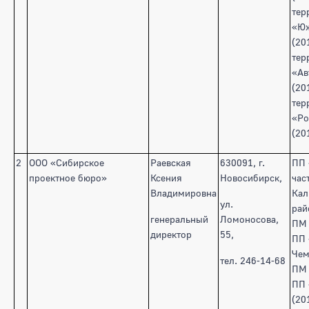
тер
«Юж
(20
тер
«Ав
(20
тер
«Ро
(20
2
ООО «Сибирское
Раевская
630091, г.
ПП 
проектное бюро»
Ксения
Новосибирск,
час
Владимировна
Кал
ул.
рай
генеральный
Ломоносова,
ПМ 
директор
55,
ПП
Чем
тел. 246-14-68
ПМ 
ПП 
(20