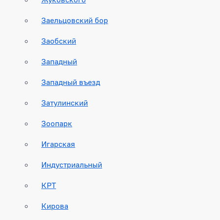
Заельцовский бор
Заобский
Западный
Западный въезд
Затулинский
Зоопарк
Игарская
Индустриальный
КРТ
Кирова