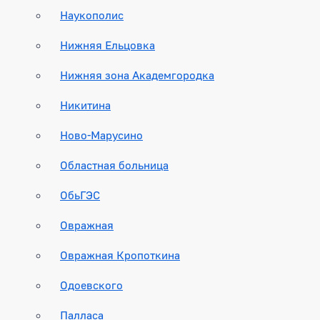
Наукополис
Нижняя Ельцовка
Нижняя зона Академгородка
Никитина
Ново-Марусино
Областная больница
ОбьГЭС
Овражная
Овражная Кропоткина
Одоевского
Палласа