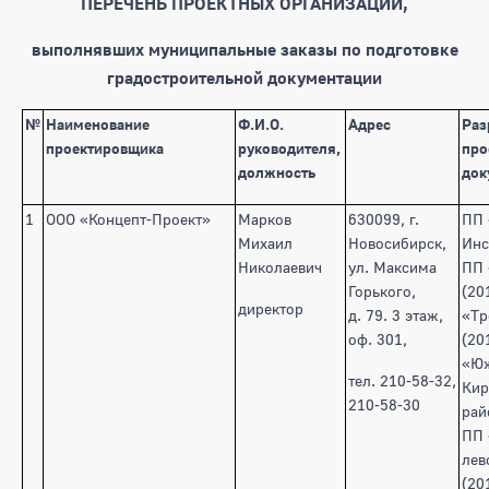
ПЕРЕЧЕНЬ ПРОЕКТНЫХ ОРГАНИЗАЦИЙ,
выполнявших муниципальные заказы по подготовке
градостроительной документации
№
Наименование
Ф.И.О.
Адрес
Раз
проектировщика
руководителя,
про
должность
док
1
ООО «Концепт-Проект»
Марков
630099, г.
ПП 
Михаил
Новосибирск,
Инс
Николаевич
ул. Максима
ПП 
Горького,
(20
директор
д. 79. 3 этаж,
«Тр
оф. 301,
(20
«Юж
тел. 210-58-32,
Кир
210-58-30
рай
ПП 
лев
(20