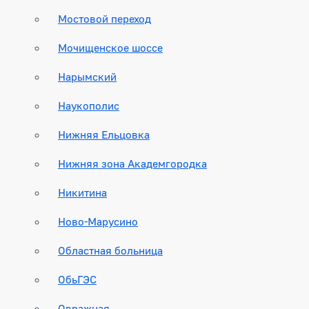
Мостовой переход
Мочищенское шоссе
Нарымский
Наукополис
Нижняя Ельцовка
Нижняя зона Академгородка
Никитина
Ново-Марусино
Областная больница
ОбьГЭС
Овражная