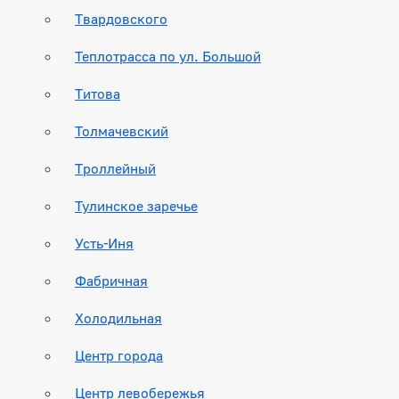
Твардовского
Теплотрасса по ул. Большой
Титова
Толмачевский
Троллейный
Тулинское заречье
Усть-Иня
Фабричная
Холодильная
Центр города
Центр левобережья