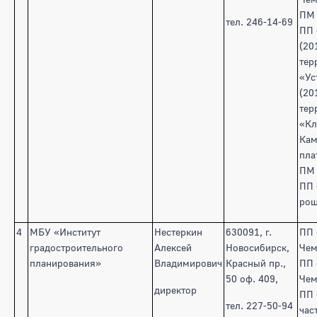
ПМ 
тел. 246-14-69
ПП 
(20
тер
«Ус
(20
тер
«Кл
Кам
пла
ПМ 
ПП 
рощ
4
МБУ «Институт
Нестеркин
630091, г.
ПП
градостроительного
Алексей
Новосибирск,
Чем
планирования»
Владимирович
Красный пр.,
ПП 
50 оф. 409,
Чем
директор
ПП 
тел. 227-50-94
час