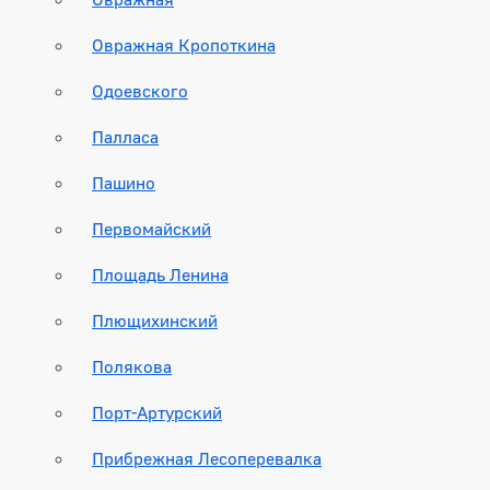
Овражная Кропоткина
Одоевского
Палласа
Пашино
Первомайский
Площадь Ленина
Плющихинский
Полякова
Порт-Артурский
Прибрежная Лесоперевалка