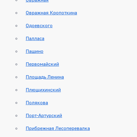
Овражная Кропоткина
Одоевского
Палласа
Пашино
Первомайский
Площадь Ленина
Плющихинский
Полякова
Порт-Артурский
Прибрежная Лесоперевалка