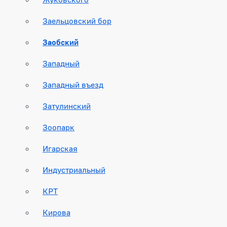
Заельцовский бор
Заобский
Западный
Западный въезд
Затулинский
Зоопарк
Игарская
Индустриальный
КРТ
Кирова