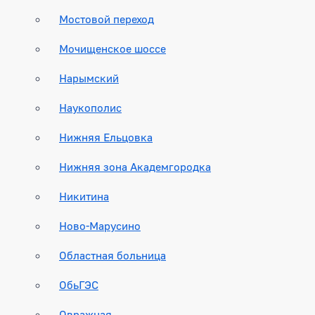
Мостовой переход
Мочищенское шоссе
Нарымский
Наукополис
Нижняя Ельцовка
Нижняя зона Академгородка
Никитина
Ново-Марусино
Областная больница
ОбьГЭС
Овражная