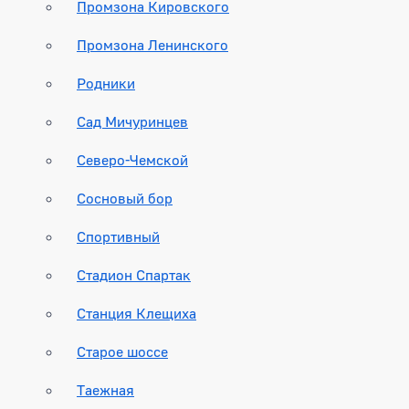
Промзона Кировского
Промзона Ленинского
Родники
Сад Мичуринцев
Северо-Чемской
Сосновый бор
Спортивный
Стадион Спартак
Станция Клещиха
Старое шоссе
Таежная