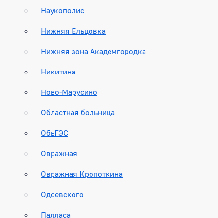
Наукополис
Нижняя Ельцовка
Нижняя зона Академгородка
Никитина
Ново-Марусино
Областная больница
ОбьГЭС
Овражная
Овражная Кропоткина
Одоевского
Палласа