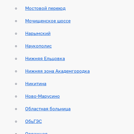
Мостовой переход
Мочищенское шоссе
Нарымский
Наукополис
Нижняя Ельцовка
Нижняя зона Академгородка
Никитина
Ново-Марусино
Областная больница
ОбьГЭС
Овражная