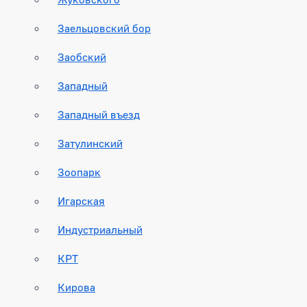
Заельцовский бор
Заобский
Западный
Западный въезд
Затулинский
Зоопарк
Игарская
Индустриальный
КРТ
Кирова