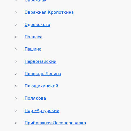
Овражная Кропоткина
Одоевского
Палласа
Пашино
Первомайский
Площадь Ленина
Плющихинский
Полякова
Порт-Артурский
Прибрежная Лесоперевалка