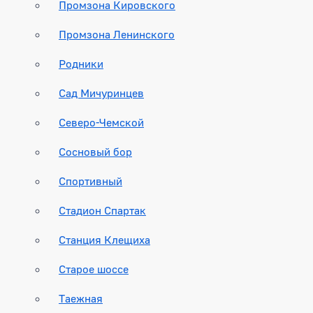
Промзона Кировского
Промзона Ленинского
Родники
Сад Мичуринцев
Северо-Чемской
Сосновый бор
Спортивный
Стадион Спартак
Станция Клещиха
Старое шоссе
Таежная