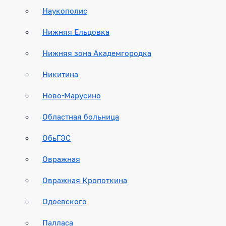
Наукополис
Нижняя Ельцовка
Нижняя зона Академгородка
Никитина
Ново-Марусино
Областная больница
ОбьГЭС
Овражная
Овражная Кропоткина
Одоевского
Палласа