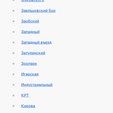
Заельцовский бор
Заобский
Западный
Западный въезд
Затулинский
Зоопарк
Игарская
Индустриальный
КРТ
Кирова