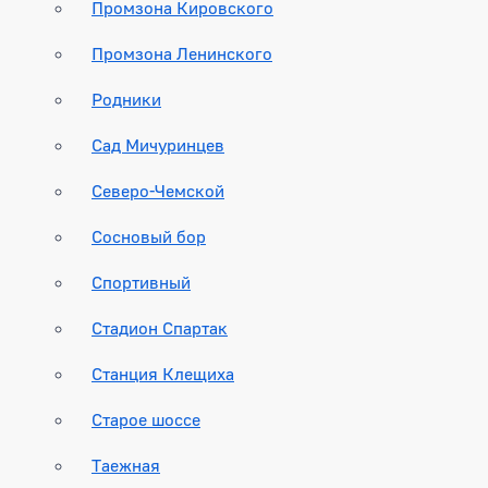
Промзона Кировского
Промзона Ленинского
Родники
Сад Мичуринцев
Северо-Чемской
Сосновый бор
Спортивный
Стадион Спартак
Станция Клещиха
Старое шоссе
Таежная