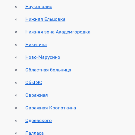
Наукополис
Нижняя Ельцовка
Нижняя зона Академгородка
Никитина
Ново-Марусино
Областная больница
ОбьГЭС
Овражная
Овражная Кропоткина
Одоевского
Палласа