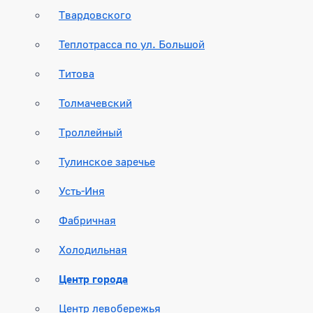
Твардовского
Теплотрасса по ул. Большой
Титова
Толмачевский
Троллейный
Тулинское заречье
Усть-Иня
Фабричная
Холодильная
Центр города
Центр левобережья