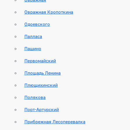
Овражная Кропоткина
Одоевского
Палласа
Пашино
Первомайский
Площадь Ленина
Плющихинский
Полякова
Порт-Артурский
Прибрежная Лесоперевалка