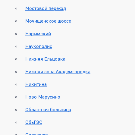
Мостовой переход
Мочищенское шоссе
Нарымский
Наукополис
Нижняя Ельцовка
Нижняя зона Академгородка
Никитина
Ново-Марусино
Областная больница
ОбьГЭС
Овражная