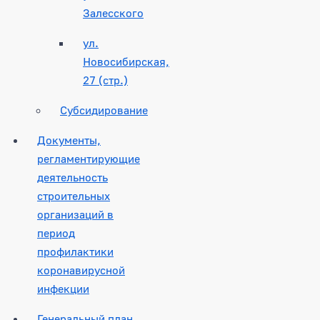
Залесского
ул.
Новосибирская,
27 (стр.)
Субсидирование
Документы,
регламентирующие
деятельность
строительных
организаций в
период
профилактики
коронавирусной
инфекции
Генеральный план