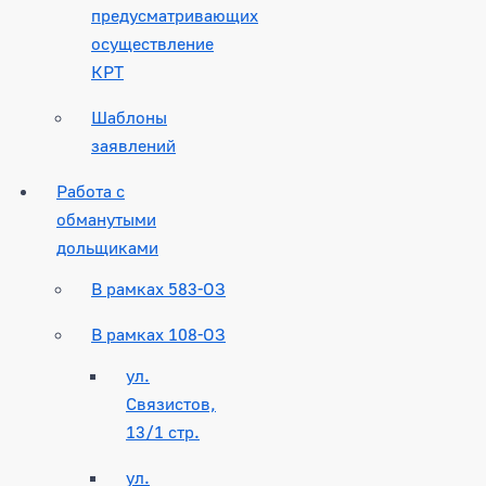
предусматривающих
осуществление
КРТ
Шаблоны
заявлений
Работа с
обманутыми
дольщиками
В рамках 583-ОЗ
В рамках 108-ОЗ
ул.
Связистов,
13/1 стр.
ул.