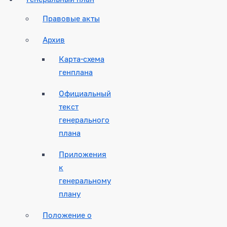
Правовые акты
Архив
Карта-схема
генплана
Официальный
текст
генерального
плана
Приложения
к
генеральному
плану
Положение о