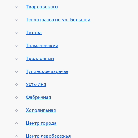
Твардовского
Теплотрасса по ул. Большой
Титова
Толмачевский
Троллейный
Тулинское заречье
Усть-Иня
Фабричная
Холодильная
Центр города
Центр левобережья