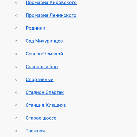
Промзона Кировского
Промзона Ленинского
Родники
Сад Мичуринцев
Северо-Чемской
Сосновый бор
Спортивный
Стадион Спартак
Станция Клещиха
Старое шоссе
Таежная