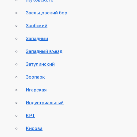
Заельцовский бор
Заобский
Западный
Западный въезд
Затулинский
Зоопарк
Игарская
Индустриальный
КРТ
Кирова