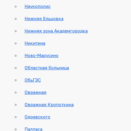
Наукополис
Нижняя Ельцовка
Нижняя зона Академгородка
Никитина
Ново-Марусино
Областная больница
ОбьГЭС
Овражная
Овражная Кропоткина
Одоевского
Палласа