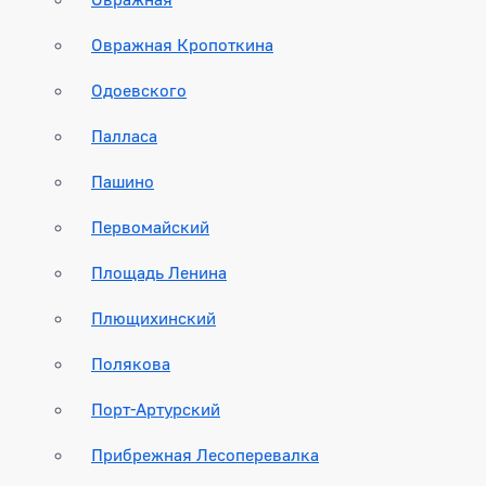
Овражная Кропоткина
Одоевского
Палласа
Пашино
Первомайский
Площадь Ленина
Плющихинский
Полякова
Порт-Артурский
Прибрежная Лесоперевалка