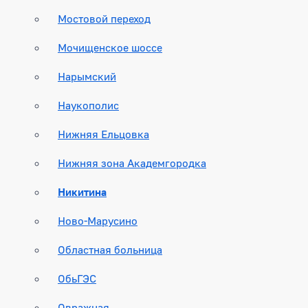
Мостовой переход
Мочищенское шоссе
Нарымский
Наукополис
Нижняя Ельцовка
Нижняя зона Академгородка
Никитина
Ново-Марусино
Областная больница
ОбьГЭС
Овражная