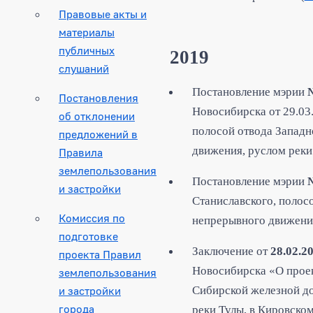
Правовые акты и
материалы
публичных
2
019
слушаний
Постановление мэрии
Постановления
Новосибирска от 29.03
об отклонении
полосой отвода Западн
предложений в
движения, руслом реки
Правила
землепользования
Постановление мэрии
и застройки
Станиславского, полос
Комиссия по
непрерывного движения
подготовке
Заключение от
28.02.2
проекта Правил
Новосибирска «О проек
землепользования
и застройки
Сибирской железной до
города
реки Тулы, в Кировско