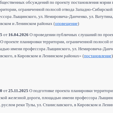
общественных обсуждений по проекту постановления мэрии 
рритории, ограниченной полосой отвода Западно-Сибирской
сора Лыщинского, ул. Немировича-Данченко, ул. Ватутина, 
овском и Ленинском районах (
оповещение
)
5
от
16.04.2026
О проведении публичных слушаний по проек
О проекте планировки территории, ограниченной полосой о
адью имени профессора Лыщинского, ул. Немировича-Данчен
авского, в Кировском и Ленинском районах» (
постановление
)
0
от
25.11.202
5
О подготовке проекта планировки территори
ской железной дороги, площадью имени профессора Лыщинск
, руслом реки Тулы, ул. Станиславского, в Кировском и Лен