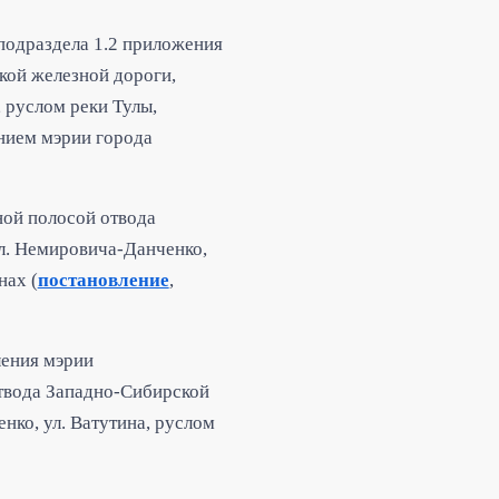
подраздела 1.2 приложения
кой железной дороги,
 руслом реки Тулы,
нием мэрии города
ной полосой отвода
л. Немировича-Данченко,
нах (
постановление
,
ления мэрии
твода Западно-Сибирской
ко, ул. Ватутина, руслом