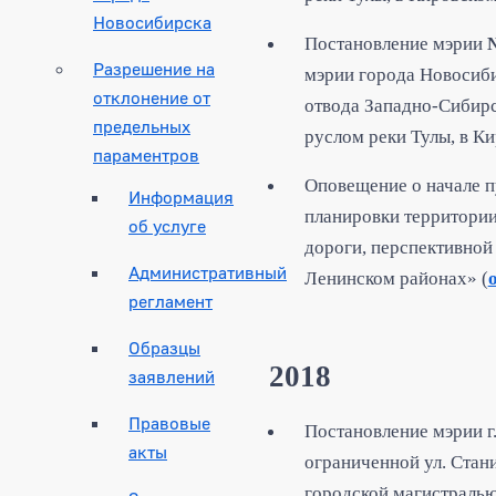
Новосибирска
Постановление мэрии
Разрешение на
мэрии города Новосиби
отклонение от
отвода Западно-Сибирс
предельных
руслом реки Тулы, в К
параментров
Оповещение о начале п
Информация
планировки территории
об услуге
дороги, перспективной
Административный
Ленинском районах» (
регламент
Образцы
2018
заявлений
Правовые
Постановление мэрии г
акты
ограниченной ул. Стан
городской магистралью