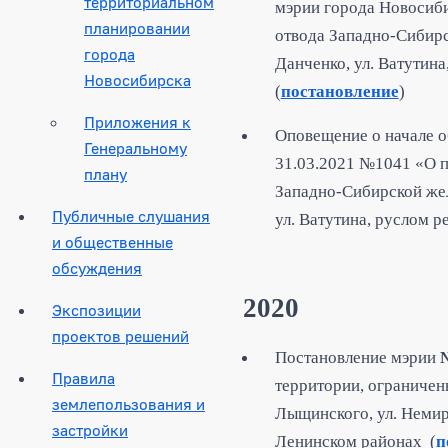
территориальном
мэрии города Новосиби
планировании
отвода Западно-Сибир
города
Данченко, ул. Ватутина
Новосибирска
(
постановление
)
Приложения к
Оповещение о начале о
Генеральному
31.03.2021 №1041 «О п
плану
Западно-Сибирской же
Публичные слушания
ул. Ватутина, руслом р
и общественные
обсуждения
2020
Экспозиции
проектов решений
Постановление мэрии
Правила
территории, ограничен
землепользования и
Лыщинского, ул. Немиро
застройки
Ленинском районах (
п