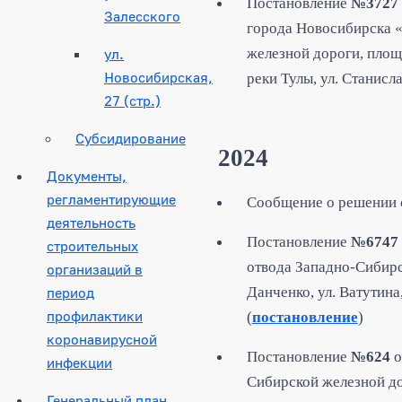
Постановление
№3727
Залесского
города Новосибирска «
ул.
железной дороги, площ
Новосибирская,
реки Тулы, ул. Станисл
27 (стр.)
Субсидирование
2024
Документы,
регламентирующие
Сообщение о решении с
деятельность
Постановление
№6747
строительных
отвода Западно-Сибир
организаций в
период
Данченко, ул. Ватутина
профилактики
(
постановление
)
коронавирусной
Постановление
№624
о
инфекции
Сибирской железной до
Генеральный план