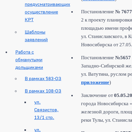
предусматривающих
осуществление
Постановление
№ 7677
КРТ
2 к проекту планировк
площадью имени профес
Шаблоны
ул. Станиславского, в
заявлений
Новосибирска от 27.05
Работа с
Постановление
№5657
обманутыми
Западно-Сибирской же
дольщиками
ул. Ватутина, руслом р
В рамках 583-ОЗ
приложение
)
В рамках 108-ОЗ
Заключение от
05.05.2
ул.
города Новосибирска «
Связистов,
железной дороги, площ
13/1 стр.
реки Тулы, ул. Станисл
ул.