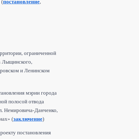
 (
постановление
,
ерритории, ограниченной
а Лыщинского,
Кировском и Ленинском
тановления мэрии города
ной полосой отвода
л. Немировича-Данченко,
нах» (
заключение
)
роекту постановления