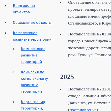
Оповещение о начале 
Ввод жилых
проекте планировки те
объектов
площадью имени профес
Социальные объекты
Станиславского, в Кир
Комплексное
Постановление
№ 0384
развитие территорий
города Новосибирска «
железной дороги, площ
Комплексное
развитие
реки Тулы, ул. Станисл
территорий
Комиссия по
2025
комплексному
развитию
Постановление
№ 1281
территорий
отвода Западно-Сибир
Карта границ
Данченко, ул. Ватутина
территорий,
(
постановление
)