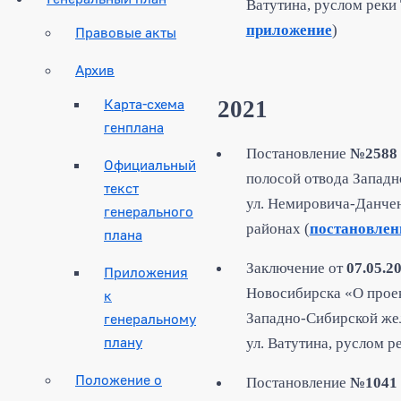
Ватутина, руслом реки 
приложение
)
Правовые акты
Архив
Карта-схема
2021
генплана
Постановление
№2588
Официальный
полосой отвода Запад
текст
ул. Немировича-Данченк
генерального
районах (
постановлен
плана
Заключение от
07.05.2
Приложения
Новосибирска «О проек
к
генеральному
Западно-Сибирской же
плану
ул. Ватутина, руслом р
Положение о
Постановление
№1041