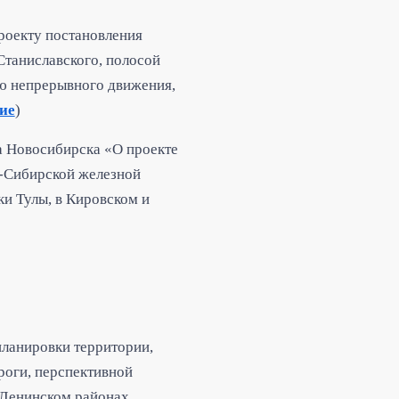
роекту постановления
Станиславского, полосой
ью непрерывного движения,
ие
)
а Новосибирска «О проекте
о-Сибирской железной
и Тулы, в Кировском и
планировки территории,
роги, перспективной
 Ленинском районах