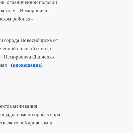
ии, ограниченной полосой
ого, ул. Немировича-
инском районах»
и города Новосибирска от
иченной полосой отвода
л. Немировича-Данченко,
нах» (
оповещение
)
оектов межевания
площадью имени профессора
лавского, в Кировском и