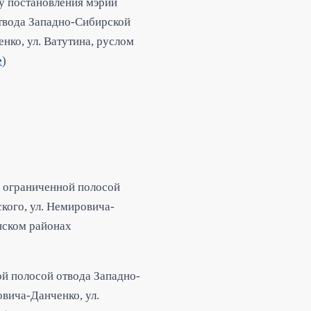
у постановления мэрии
твода Западно-Сибирской
ко, ул. Ватутина, руслом
е
)
, ограниченной полосой
ого, ул. Немировича-
инском районах
й полосой отвода Западно-
вича-Данченко, ул.