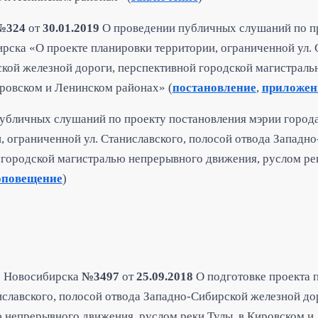
№324
от
30.01.2019
О проведении публичных слушаний по п
рска «О проекте планировки территории, ограниченной ул. 
кой железной дороги, перспективной городской магистрал
ировском и Ленинском районах» (
постановление
,
приложен
убличных слушаний по проекту постановления мэрии город
, ограниченной ул. Станиславского, полосой отвода Западн
 городской магистралью непрерывного движения, руслом рек
оповещение
)
. Новосибирска
№3497
от
25.09.2018
О подготовке проекта 
иславского, полосой отвода Западно-Сибирской железной до
 непрерывного движения, руслом реки Тулы, в Кировском и