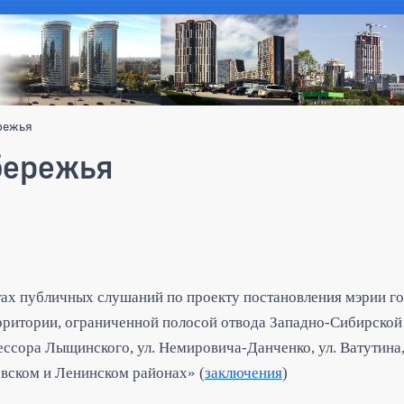
режья
бережья
тах публичных слушаний по проекту постановления мэрии г
рритории, ограниченной полосой отвода Западно-Сибирской
сора Лыщинского, ул. Немировича-Данченко, ул. Ватутина, 
овском и Ленинском районах» (
заключения
)