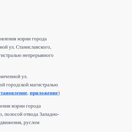
овления мэрии города
ой ул. Станиславского,
агистралью непрерывного
ниченной ул.
ной городской магистралью
становление
,
приложение
)
ления мэрии города
о, полосой отвода Западно-
 движения, руслом