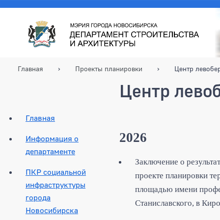
Главная
Проекты планировки
Центр левобе
Центр лево
Главная
2026
Информация о
департаменте
Заключение
о результа
ПКР социальной
проекте планировки те
инфраструктуры
площадью имени профес
города
Станиславского, в Кир
Новосибирска