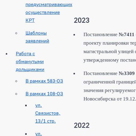
предусматривающих
осуществление
2023
КРТ
Шаблоны
Постановление
№7411
заявлений
проекту планировки те
магистральной улицей 
Работа с
утвержденному постано
обманутыми
дольщиками
Постановление
№3309
В рамках 583-ОЗ
ограниченной границей
значения регулируемог
В рамках 108-ОЗ
Новосибирска от 19.12
ул.
Связистов,
13/1 стр.
2022
ул.