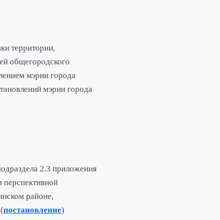
ки территории,
цей общегородского
лением мэрии города
становлений мэрии города
подраздела 2.3 приложения
и перспективной
инском районе,
(
постановление
)