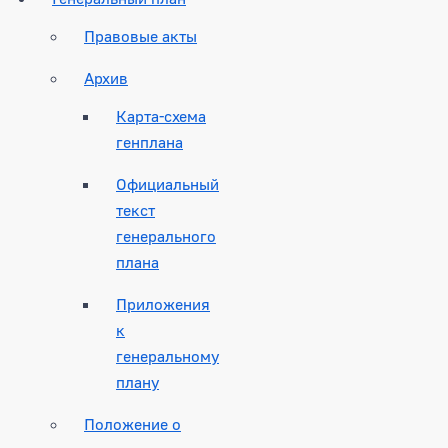
Правовые акты
Архив
Карта-схема
генплана
Официальный
текст
генерального
плана
Приложения
к
генеральному
плану
Положение о