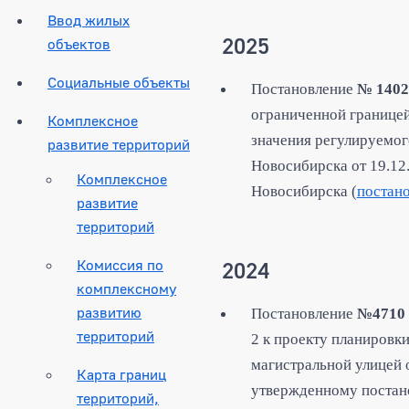
Ввод жилых
2025
объектов
Социальные объекты
Постановление
№ 1402
ограниченной границей
Комплексное
значения регулируемог
развитие территорий
Новосибирска от 19.12
Комплексное
Новосибирска (
постан
развитие
территорий
Комиссия по
2024
комплексному
развитию
Постановление
№4710
территорий
2 к проекту планировк
магистральной улицей 
Карта границ
утвержденному постано
территорий,