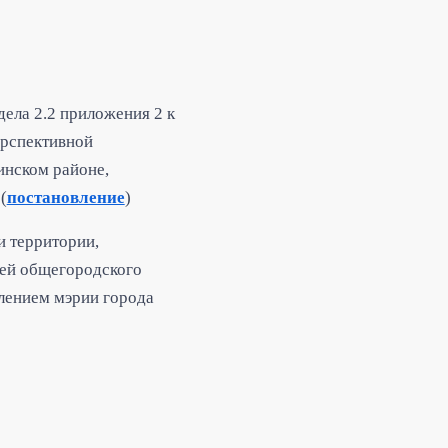
ела 2.2 приложения 2 к
ерспективной
инском районе,
(
постановление
)
и территории,
цей общегородского
лением мэрии города