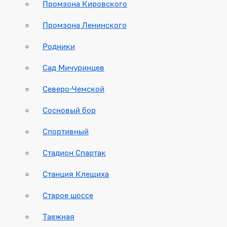
Промзона Кировского
Промзона Ленинского
Родники
Сад Мичуринцев
Северо-Чемской
Сосновый бор
Спортивный
Стадион Спартак
Станция Клещиха
Старое шоссе
Таежная