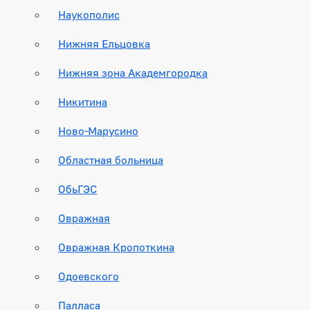
Наукополис
Нижняя Ельцовка
Нижняя зона Академгородка
Никитина
Ново-Марусино
Областная больница
ОбьГЭС
Овражная
Овражная Кропоткина
Одоевского
Палласа