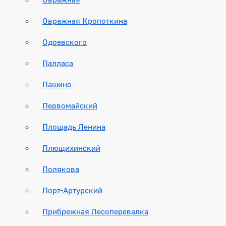
Овражная Кропоткина
Одоевского
Палласа
Пашино
Первомайский
Площадь Ленина
Плющихинский
Полякова
Порт-Артурский
Прибрежная Лесоперевалка