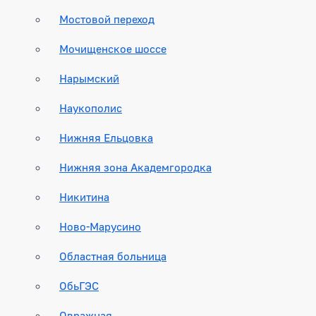
Мостовой переход
Мочищенское шоссе
Нарымский
Наукополис
Нижняя Ельцовка
Нижняя зона Академгородка
Никитина
Ново-Марусино
Областная больница
ОбьГЭС
Овражная