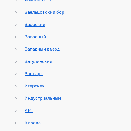
Заельцовский бор
Заобский
Западный
Западный въезд
Затулинский
Зоопарк
Игарская
Индустриальный
КРТ
Кирова