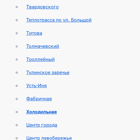
Твардовского
Теплотрасса по ул. Большой
Титова
Толмачевский
Троллейный
Тулинское заречье
Усть-Иня
Фабричная
Холодильная
Центр города
Центр левобережья