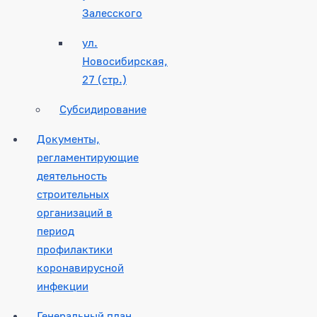
Залесского
ул.
Новосибирская,
27 (стр.)
Субсидирование
Документы,
регламентирующие
деятельность
строительных
организаций в
период
профилактики
коронавирусной
инфекции
Генеральный план