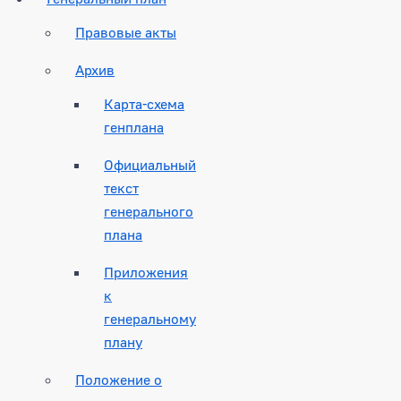
Правовые акты
Архив
Карта-схема
генплана
Официальный
текст
генерального
плана
Приложения
к
генеральному
плану
Положение о