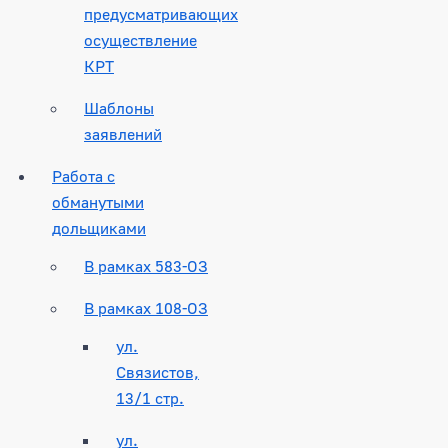
предусматривающих
осуществление
КРТ
Шаблоны
заявлений
Работа с
обманутыми
дольщиками
В рамках 583-ОЗ
В рамках 108-ОЗ
ул.
Связистов,
13/1 стр.
ул.