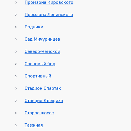
Промзона Кировского
Промзона Ленинского
Родники
Сад Мичуринцев
Северо-Чемской
Сосновый бор
Спортивный
Стадион Спартак
Станция Клещиха
Старое шоссе
Таежная