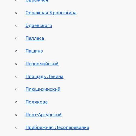
Овражная Кропоткина
Одоевского
Палласа
Пашино
Первомайский
Площадь Ленина
Плющихинский
Полякова
Порт-Артурский
Прибрежная Лесоперевалка