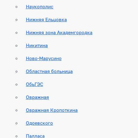
Наукополис
Нижняя Ельцовка
Нижняя зона Академгородка
Никитина
Ново-Марусино
Областная больница
ОбьГЭС
Овражная
Овражная Кропоткина
Одоевского
Палласа