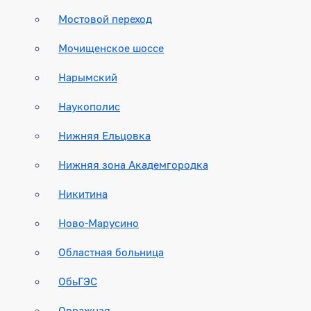
Мостовой переход
Мочищенское шоссе
Нарымский
Наукополис
Нижняя Ельцовка
Нижняя зона Академгородка
Никитина
Ново-Марусино
Областная больница
ОбьГЭС
Овражная