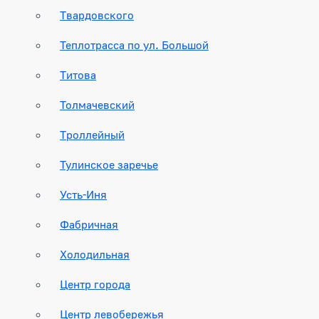
Твардовского
Теплотрасса по ул. Большой
Титова
Толмачевский
Троллейный
Тулинское заречье
Усть-Иня
Фабричная
Холодильная
Центр города
Центр левобережья