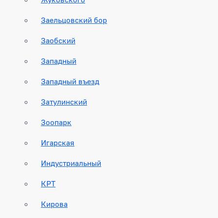
Заельцовский бор
Заобский
Западный
Западный въезд
Затулинский
Зоопарк
Игарская
Индустриальный
КРТ
Кирова