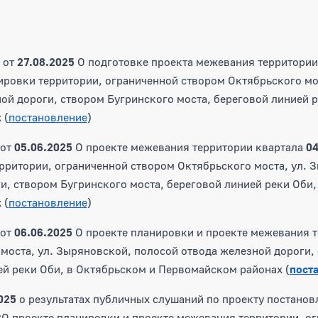
2
от
27.08.2025
О подготовке проекта межевания территории 
ировки территории, ограниченной створом Октябрьского мо
ой дороги, створом Бугринского моста, береговой линией р
 (
постановление
)
от
05.06.2025
О проекте межевания территории квартала
04
рритории, ограниченной створом Октябрьского моста, ул. 
и, створом Бугринского моста, береговой линией реки Оби,
 (
постановление
)
от
06.06.2025
О проекте планировки и проекте межевания т
моста, ул. Зыряновской, полосой отвода железной дороги,
ей реки Оби, в Октябрьском и Первомайском районах (
пост
025
о результатах публичных слушаний по проекту постанов
О проекте планировки и проекте межевания территории, о