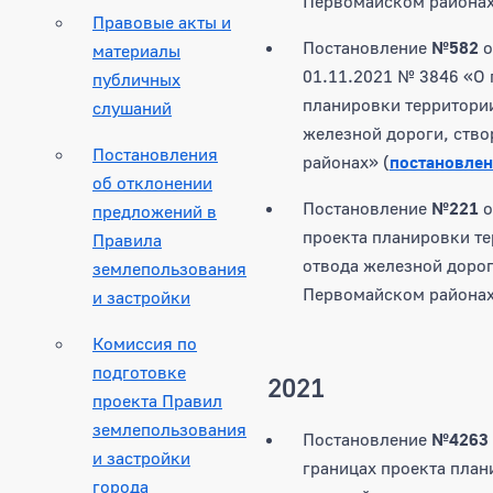
Первомайском районах
Правовые акты и
Постановление
№582
о
материалы
01.11.2021 № 3846 «О 
публичных
планировки территории
слушаний
железной дороги, ство
Постановления
районах» (
постановлен
об отклонении
Постановление
№221
о
предложений в
проекта планировки те
Правила
отвода железной дорог
землепользования
Первомайском районах
и застройки
Комиссия по
подготовке
2021
проекта Правил
землепользования
Постановление
№4263
и застройки
границах проекта план
города