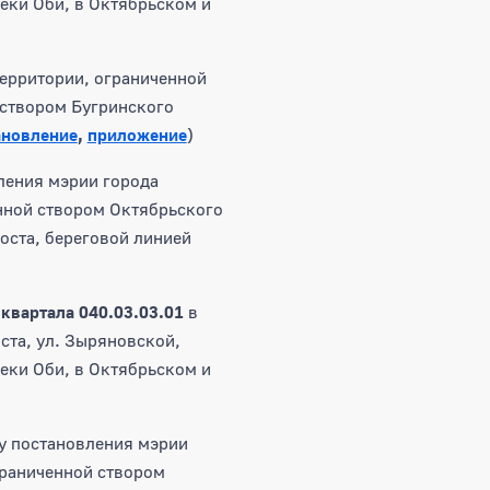
еки Оби, в Октябрьском и
ерритории, ограниченной
 створом Бугринского
ановление
,
приложение
)
ления мэрии города
нной створом Октябрьского
оста, береговой линией
и
квартала 040.03.03.01
в
ста, ул. Зыряновской,
еки Оби, в Октябрьском и
у постановления мэрии
граниченной створом