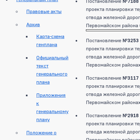
Постановление
№7188
проекта планировки те
Правовые акты
отвода железной дорог
Архив
Первомайском района 
Карта-схема
Постановление
№3253
генплана
проекта планировки те
отвода железной дорог
Официальный
Первомайском районах
текст
генерального
Постановление
№3117
плана
проекта планировки те
отвода железной дорог
Приложения
Первомайском районах
к
генеральному
Постановление
№2918
плану
проекта планировки те
отвода железной дорог
Положение о
Первомайском районах