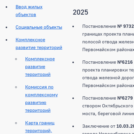
Ввод жилых
2025
объектов
Постановление
№ 973
Социальные объекты
границах проекта план
Комплексное
полосой отвода железн
развитие территорий
Первомайском районах
Комплексное
Постановление
№6216
развитие
проекта планировки те
территорий
отвода железной дорог
Первомайском районах
Комиссия по
комплексному
Постановление
№6279
развитию
створом Октябрьского 
территорий
моста, береговой лини
Карта границ
Заключение от
10.03.2
территорий,
города Новосибирска «