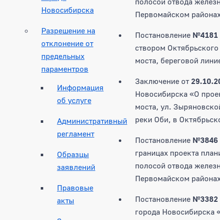
полосой отвода железн
Новосибирска
Первомайском районах
Разрешение на
Постановление
№4181
отклонение от
створом Октябрьского 
предельных
моста, береговой лини
параментров
Заключение от
29.10.2
Информация
Новосибирска «О проек
об услуге
моста, ул. Зыряновско
реки Оби, в Октябрьск
Административный
регламент
Постановление
№3846
границах проекта план
Образцы
полосой отвода железн
заявлений
Первомайском районах
Правовые
Постановление
№3382
акты
города Новосибирска «