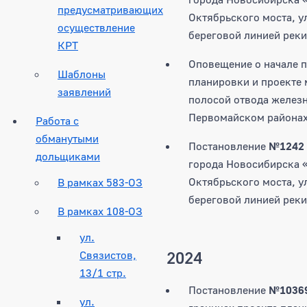
предусматривающих
Октябрьского моста, у
осуществление
береговой линией реки
КРТ
Оповещение о начале п
Шаблоны
планировки и проекте 
заявлений
полосой отвода железн
Первомайском районах
Работа с
обманутыми
Постановление
№1242
дольщиками
города Новосибирска «
Октябрьского моста, у
В рамках 583-ОЗ
береговой линией реки
В рамках 108-ОЗ
ул.
2024
Связистов,
13/1 стр.
Постановление
№1036
ул.