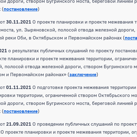
ой дороги, створом Бугринского моста, береговой линией р
 (
постановление
)
от
30.11.2021
О проекте планировки и проекте межевания т
моста, ул. Зыряновской, полосой отвода железной дороги,
ей реки Оби, в Октябрьском и Первомайском районах (
пост
021
о результатах публичных слушаний по проекту постанов
те планировки и проекте межевания территории, ограниче
й, полосой отвода железной дороги, створом Бугринского м
ом и Первомайском районах» (
заключение
)
от
01.11.2021
О подготовке проекта межевания территори
ировки территории, ограниченной створом Октябрьского мо
ой дороги, створом Бугринского моста, береговой линией р
 (
постановление
)
от
21.09.2021
О проведении публичных слушаний по проект
О проекте планировки и проекте межевания территории, о