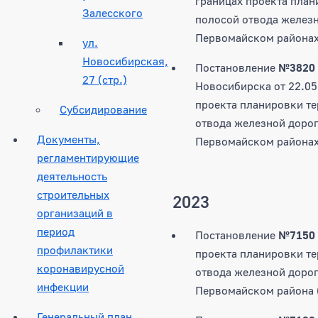
границах проекта план
Залесского
полосой отвода железн
Первомайском районах
ул.
Новосибирская,
Постановление
№3820
27 (стр.)
Новосибирска от 22.05
проекта планировки те
Субсидирование
отвода железной дорог
Документы,
Первомайском районах
регламентирующие
деятельность
строительных
2023
организаций в
период
Постановление
№7150
профилактики
проекта планировки те
коронавирусной
отвода железной дорог
инфекции
Первомайском района 
Генеральный план