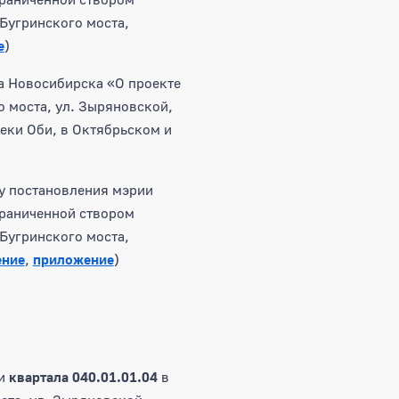
Бугринского моста,
е
)
а Новосибирска «О проекте
 моста, ул. Зыряновской,
еки Оби, в Октябрьском и
у постановления мэрии
граниченной створом
Бугринского моста,
ение
,
приложение
)
ии
квартала 040.01.01.04
в