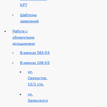
КРТ
Шаблоны
заявлений
Работа с
обманутыми
дольщиками
В рамках 583-ОЗ
В рамках 108-ОЗ
ул.
Связистов,
13/1 стр.
ул.
Залесского