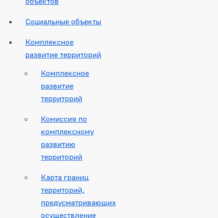
объектов
Социальные объекты
Комплексное
развитие территорий
Комплексное
развитие
территорий
Комиссия по
комплексному
развитию
территорий
Карта границ
территорий,
предусматривающих
осуществление