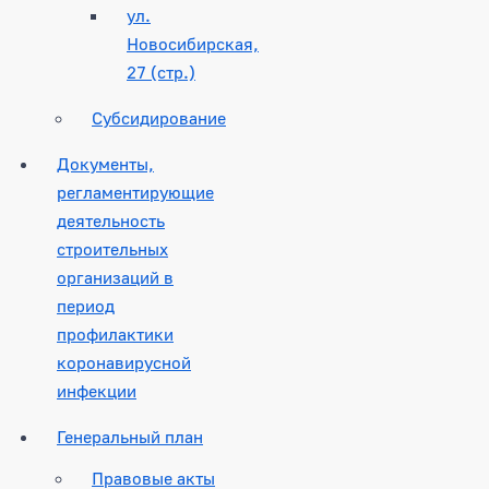
ул.
Новосибирская,
27 (стр.)
Субсидирование
Документы,
регламентирующие
деятельность
строительных
организаций в
период
профилактики
коронавирусной
инфекции
Генеральный план
Правовые акты