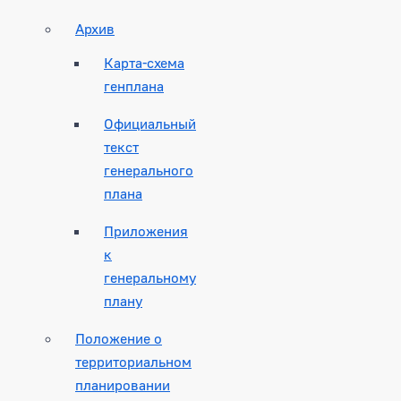
Архив
Карта-схема
генплана
Официальный
текст
генерального
плана
Приложения
к
генеральному
плану
Положение о
территориальном
планировании