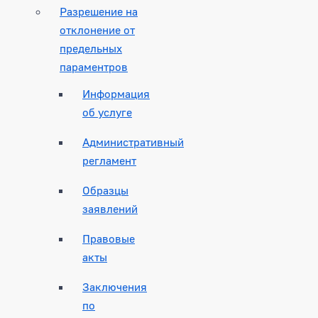
Разрешение на
отклонение от
предельных
параментров
Информация
об услуге
Административный
регламент
Образцы
заявлений
Правовые
акты
Заключения
по