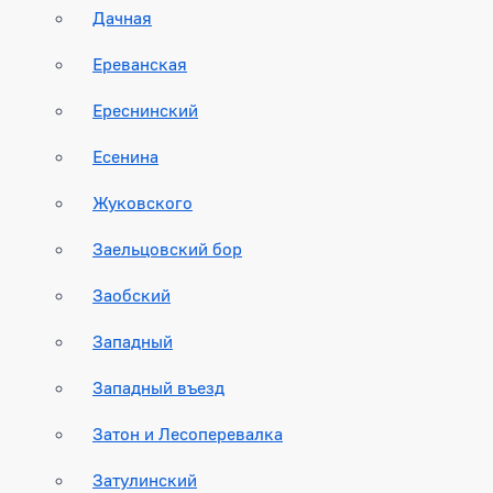
Дачная
Ереванская
Ереснинский
Есенина
Жуковского
Заельцовский бор
Заобский
Западный
Западный въезд
Затон и Лесоперевалка
Затулинский