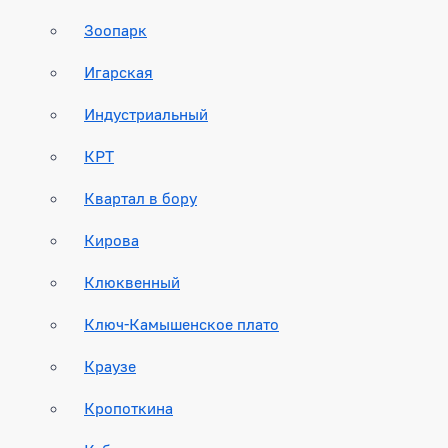
Зоопарк
Игарская
Индустриальный
КРТ
Квартал в бору
Кирова
Клюквенный
Ключ-Камышенское плато
Краузе
Кропоткина