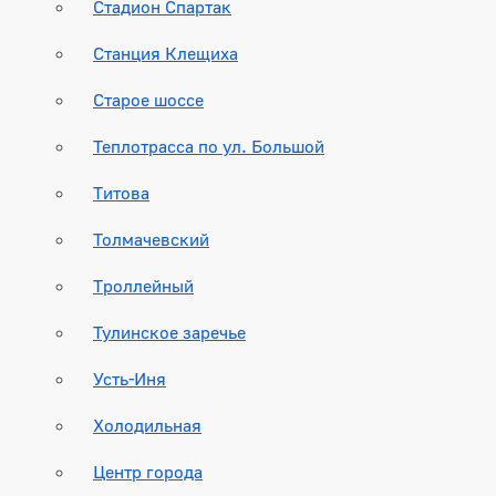
Стадион Спартак
Станция Клещиха
Старое шоссе
Теплотрасса по ул. Большой
Титова
Толмачевский
Троллейный
Тулинское заречье
Усть-Иня
Холодильная
Центр города