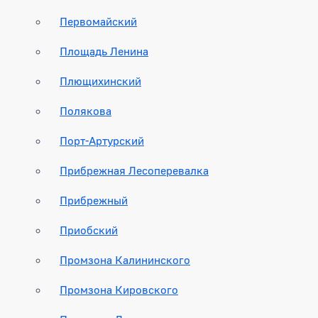
Первомайский
Площадь Ленина
Плющихинский
Полякова
Порт-Артурский
Прибрежная Лесоперевалка
Прибрежный
Приобский
Промзона Калининского
Промзона Кировского