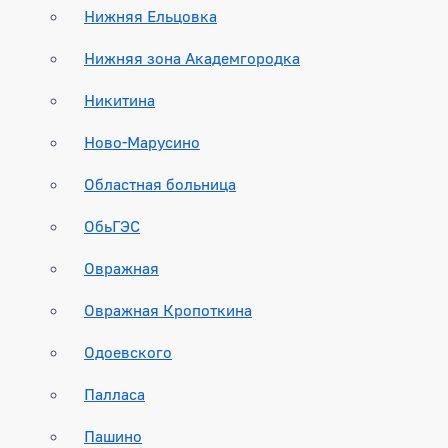
Нижняя Ельцовка
Нижняя зона Академгородка
Никитина
Ново-Марусино
Областная больница
ОбьГЭС
Овражная
Овражная Кропоткина
Одоевского
Палласа
Пашино