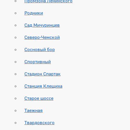
Промзона Ленинского
Родники
Сад Мичуринцев
Северо-Чемской
Сосновый бор
Спортивный
Стадион Спартак
Станция Клещиха
Старое шоссе
Таежная
Твардовского