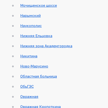
Мочищенское шоссе
Нарымский
Наукополис
Нижняя Ельцовка
Нижняя зона Академгородка
Никитина
Ново-Марусино
Областная больница
ОбьГЭС
Овражная
Овражная Кропоткина