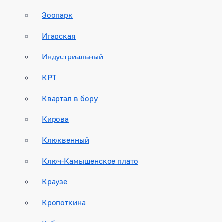
Зоопарк
Игарская
Индустриальный
КРТ
Квартал в бору
Кирова
Клюквенный
Ключ-Камышенское плато
Краузе
Кропоткина