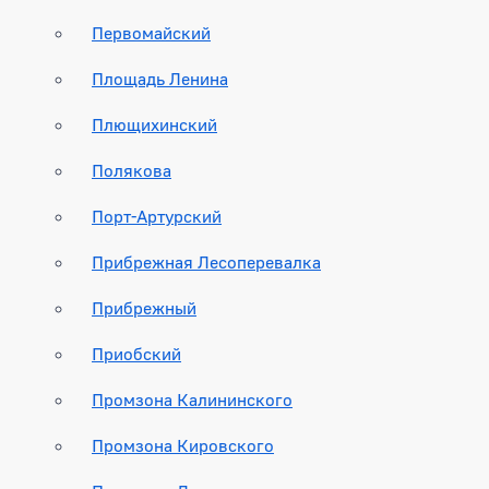
Первомайский
Площадь Ленина
Плющихинский
Полякова
Порт-Артурский
Прибрежная Лесоперевалка
Прибрежный
Приобский
Промзона Калининского
Промзона Кировского