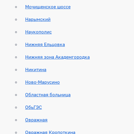
Мочищенское шоссе
Нарымский
Наукополис
Нижняя Ельцовка
Нижняя зона Академгородка
Никитина
Ново-Марусино
Областная больница
ОбьГЭС
Овражная
Овражная Кропоткина