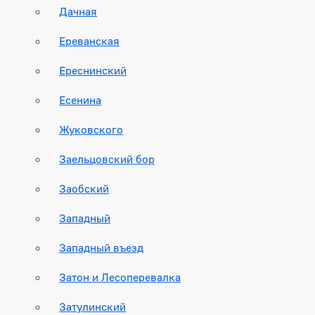
Дачная
Ереванская
Ереснинский
Есенина
Жуковского
Заельцовский бор
Заобский
Западный
Западный въезд
Затон и Лесоперевалка
Затулинский