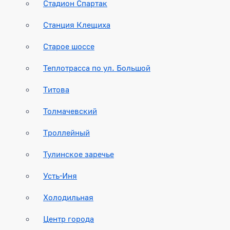
Стадион Спартак
Станция Клещиха
Старое шоссе
Теплотрасса по ул. Большой
Титова
Толмачевский
Троллейный
Тулинское заречье
Усть-Иня
Холодильная
Центр города