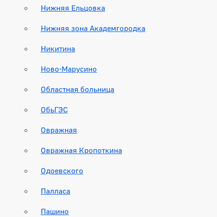
Нижняя Ельцовка
Нижняя зона Академгородка
Никитина
Ново-Марусино
Областная больница
ОбьГЭС
Овражная
Овражная Кропоткина
Одоевского
Палласа
Пашино