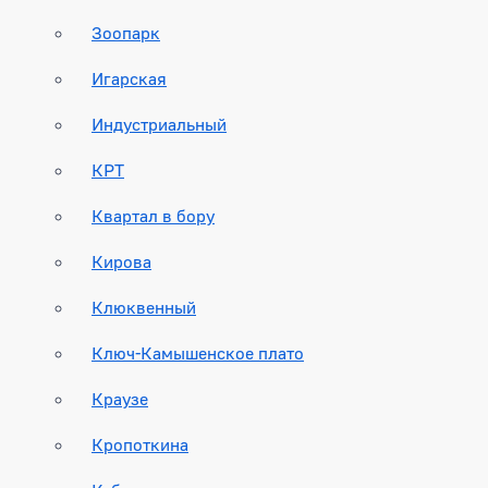
Зоопарк
Игарская
Индустриальный
КРТ
Квартал в бору
Кирова
Клюквенный
Ключ-Камышенское плато
Краузе
Кропоткина