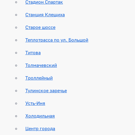
Стадион Спартак
Станция Клещиха
Старое шоссе
Теплотрасса по ул. Большой
Титова
Толмачевский
Троллейный
Тулинское заречье
Усть-Иня
Холодильная
Центр города