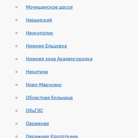
Мочищенское шоссе
Нарымский
Наукополис
Нижняя Ельцовка
Нижняя зона Академгородка
Никитина
Ново-Марусино
Областная больница
ОбьГЭС
Овражная
Овражная Кропоткина