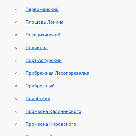
Первомайский
Площадь Ленина
Плющихинский
Полякова
Порт-Артурский
Прибрежная Лесоперевалка
Прибрежный
Приобский
Промзона Калининского
Промзона Кировского