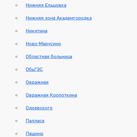
Нижняя Ельцовка
Нижняя зона Академгородка
Никитина
Ново-Марусино
Областная больница
ОбьГЭС
Овражная
Овражная Кропоткина
Одоевского
Палласа
Пашино