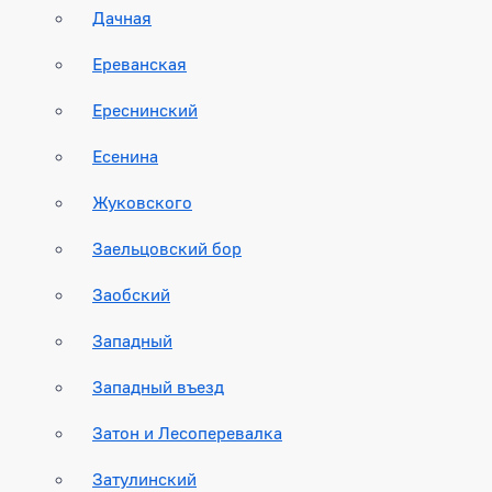
Дачная
Ереванская
Ереснинский
Есенина
Жуковского
Заельцовский бор
Заобский
Западный
Западный въезд
Затон и Лесоперевалка
Затулинский