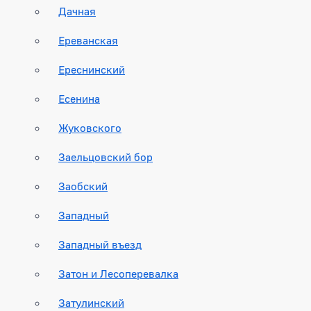
Дачная
Ереванская
Ереснинский
Есенина
Жуковского
Заельцовский бор
Заобский
Западный
Западный въезд
Затон и Лесоперевалка
Затулинский