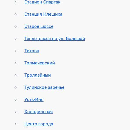
Стадион Спартак
Станция Клещиха
Старое шоссе
Теплотрасса по ул. Большой
Титова
Толмачевский
Троллейный
Тулинское заречье
Усть-Иня
Холодильная
Центр города