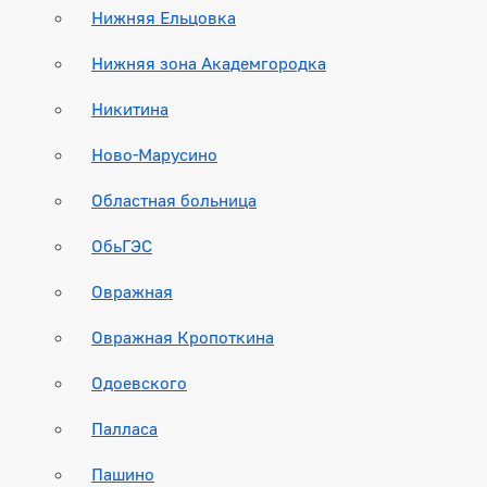
Нижняя Ельцовка
Нижняя зона Академгородка
Никитина
Ново-Марусино
Областная больница
ОбьГЭС
Овражная
Овражная Кропоткина
Одоевского
Палласа
Пашино