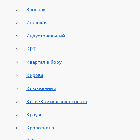
Зоопарк
Игарская
Индустриальный
КРТ
Квартал в бору
Кирова
Клюквенный
Ключ-Камышенское плато
Краузе
Кропоткина