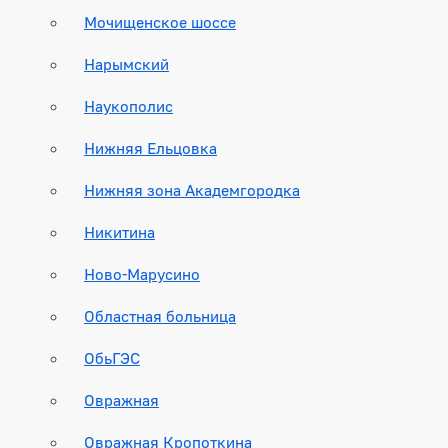
Мочищенское шоссе
Нарымский
Наукополис
Нижняя Ельцовка
Нижняя зона Академгородка
Никитина
Ново-Марусино
Областная больница
ОбьГЭС
Овражная
Овражная Кропоткина