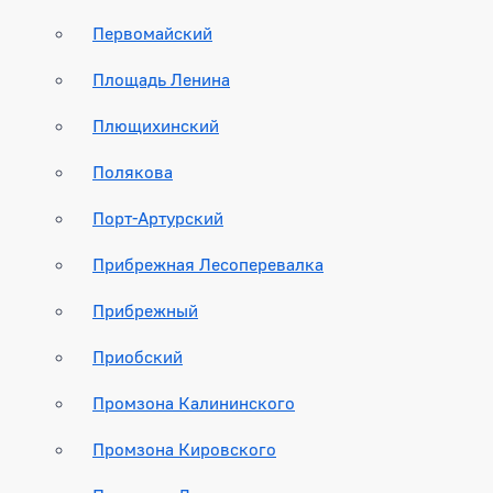
Первомайский
Площадь Ленина
Плющихинский
Полякова
Порт-Артурский
Прибрежная Лесоперевалка
Прибрежный
Приобский
Промзона Калининского
Промзона Кировского