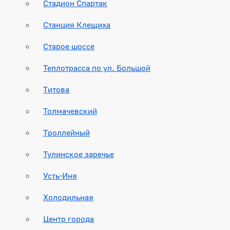
Стадион Спартак
Станция Клещиха
Старое шоссе
Теплотрасса по ул. Большой
Титова
Толмачевский
Троллейный
Тулинское заречье
Усть-Иня
Холодильная
Центр города