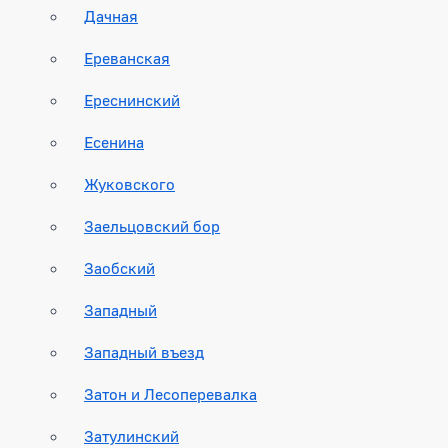
Дачная
Ереванская
Ереснинский
Есенина
Жуковского
Заельцовский бор
Заобский
Западный
Западный въезд
Затон и Лесоперевалка
Затулинский