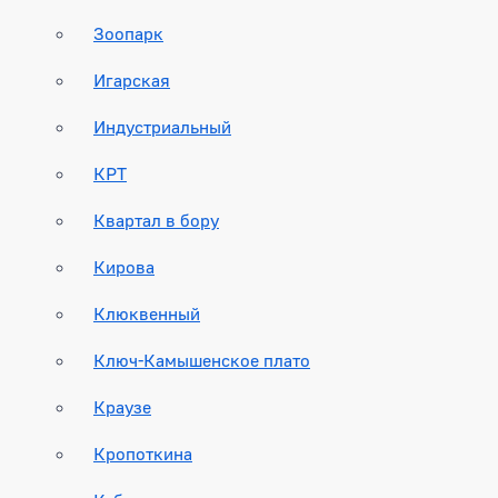
Зоопарк
Игарская
Индустриальный
КРТ
Квартал в бору
Кирова
Клюквенный
Ключ-Камышенское плато
Краузе
Кропоткина