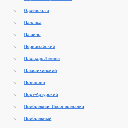
Одоевского
Палласа
Пашино
Первомайский
Площадь Ленина
Плющихинский
Полякова
Порт-Артурский
Прибрежная Лесоперевалка
Прибрежный