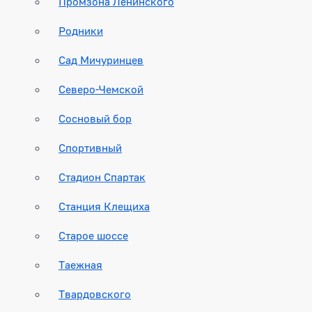
Промзона Ленинского
Родники
Сад Мичуринцев
Северо-Чемской
Сосновый бор
Спортивный
Стадион Спартак
Станция Клещиха
Старое шоссе
Таежная
Твардовского