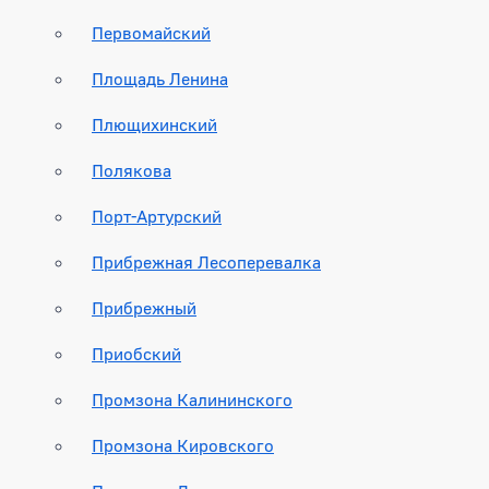
Первомайский
Площадь Ленина
Плющихинский
Полякова
Порт-Артурский
Прибрежная Лесоперевалка
Прибрежный
Приобский
Промзона Калининского
Промзона Кировского