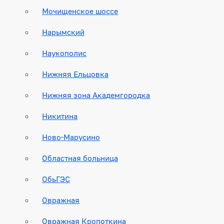
Мочищенское шоссе
Нарымский
Наукополис
Нижняя Ельцовка
Нижняя зона Академгородка
Никитина
Ново-Марусино
Областная больница
ОбьГЭС
Овражная
Овражная Кропоткина