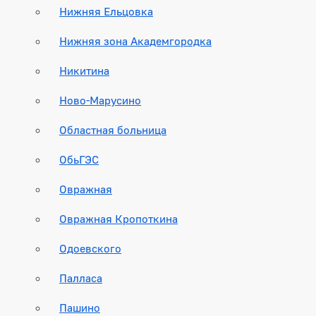
Нижняя Ельцовка
Нижняя зона Академгородка
Никитина
Ново-Марусино
Областная больница
ОбьГЭС
Овражная
Овражная Кропоткина
Одоевского
Палласа
Пашино