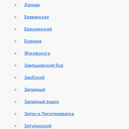
Дачная
Ереванская
Ереснинский
Есенина
Жуковского
Заельцовский бор
Заобский
Западный
Западный въезд
Затон и Лесоперевалка
Затулинский