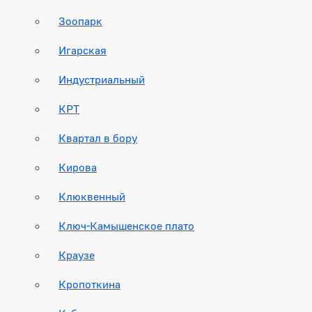
Зоопарк
Игарская
Индустриальный
КРТ
Квартал в бору
Кирова
Клюквенный
Ключ-Камышенское плато
Краузе
Кропоткина