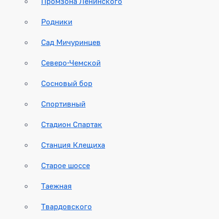
Промзона Ленинского
Родники
Сад Мичуринцев
Северо-Чемской
Сосновый бор
Спортивный
Стадион Спартак
Станция Клещиха
Старое шоссе
Таежная
Твардовского