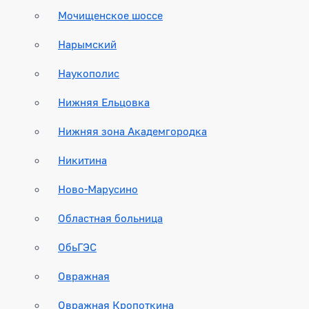
Мочищенское шоссе
Нарымский
Наукополис
Нижняя Ельцовка
Нижняя зона Академгородка
Никитина
Ново-Марусино
Областная больница
ОбьГЭС
Овражная
Овражная Кропоткина