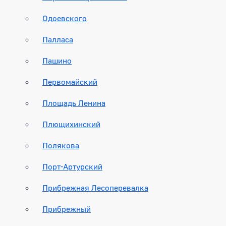
Одоевского
Палласа
Пашино
Первомайский
Площадь Ленина
Плющихинский
Полякова
Порт-Артурский
Прибрежная Лесоперевалка
Прибрежный