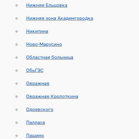
Нижняя Ельцовка
Нижняя зона Академгородка
Никитина
Ново-Марусино
Областная больница
ОбьГЭС
Овражная
Овражная Кропоткина
Одоевского
Палласа
Пашино