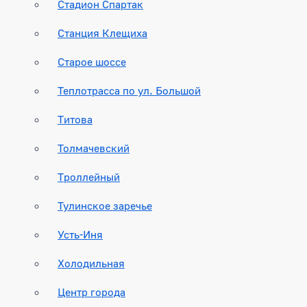
Стадион Спартак
Станция Клещиха
Старое шоссе
Теплотрасса по ул. Большой
Титова
Толмачевский
Троллейный
Тулинское заречье
Усть-Иня
Холодильная
Центр города