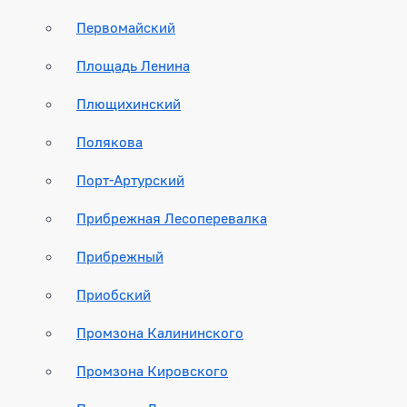
Первомайский
Площадь Ленина
Плющихинский
Полякова
Порт-Артурский
Прибрежная Лесоперевалка
Прибрежный
Приобский
Промзона Калининского
Промзона Кировского