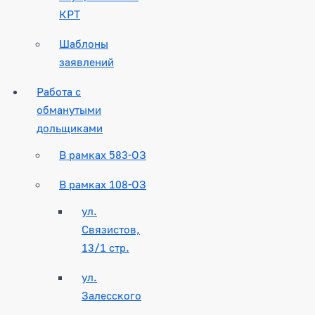
КРТ
Шаблоны
заявлений
Работа с
обманутыми
дольщиками
В рамках 583-ОЗ
В рамках 108-ОЗ
ул.
Связистов,
13/1 стр.
ул.
Залесского