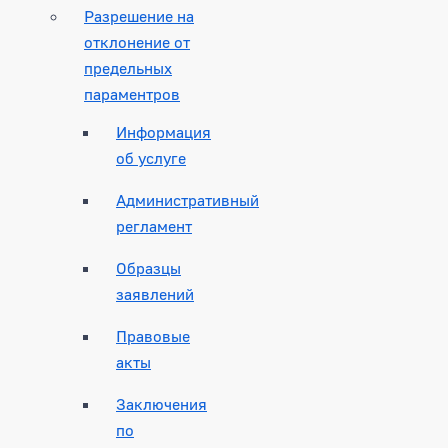
Разрешение на
отклонение от
предельных
параментров
Информация
об услуге
Административный
регламент
Образцы
заявлений
Правовые
акты
Заключения
по