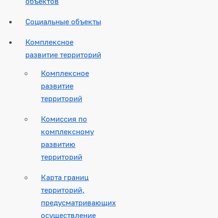
объектов
Социальные объекты
Комплексное
развитие территорий
Комплексное
развитие
территорий
Комиссия по
комплексному
развитию
территорий
Карта границ
территорий,
предусматривающих
осуществление