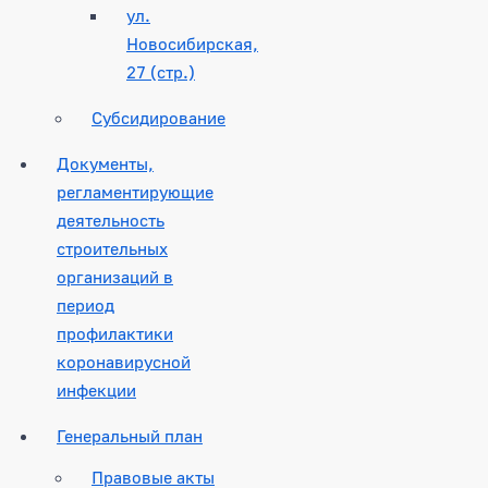
ул.
Новосибирская,
27 (стр.)
Субсидирование
Документы,
регламентирующие
деятельность
строительных
организаций в
период
профилактики
коронавирусной
инфекции
Генеральный план
Правовые акты