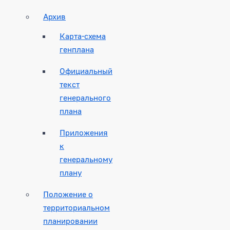
Архив
Карта-схема
генплана
Официальный
текст
генерального
плана
Приложения
к
генеральному
плану
Положение о
территориальном
планировании