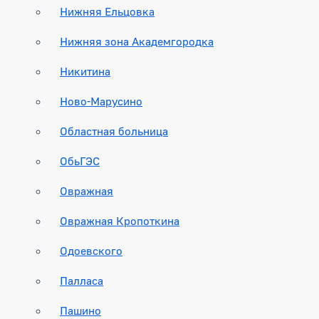
Нижняя Ельцовка
Нижняя зона Академгородка
Никитина
Ново-Марусино
Областная больница
ОбьГЭС
Овражная
Овражная Кропоткина
Одоевского
Палласа
Пашино