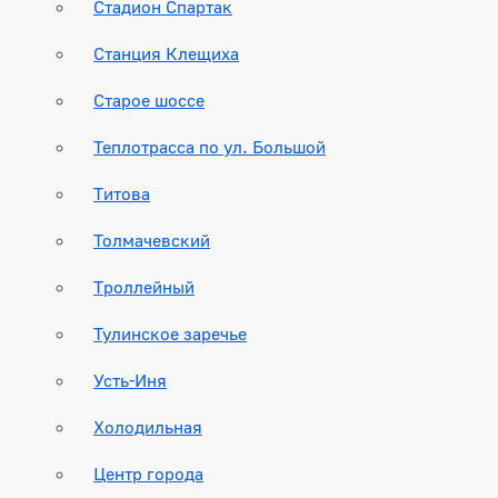
Стадион Спартак
Станция Клещиха
Старое шоссе
Теплотрасса по ул. Большой
Титова
Толмачевский
Троллейный
Тулинское заречье
Усть-Иня
Холодильная
Центр города