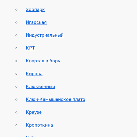
Зоопарк
Игарская
Индустриальный
КРТ
Квартал в бору
Кирова
Клюквенный
Ключ-Камышенское плато
Краузе
Кропоткина