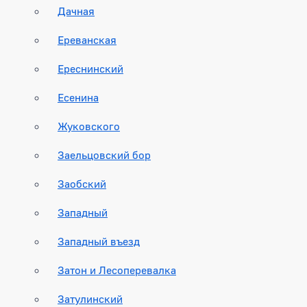
Дачная
Ереванская
Ереснинский
Есенина
Жуковского
Заельцовский бор
Заобский
Западный
Западный въезд
Затон и Лесоперевалка
Затулинский