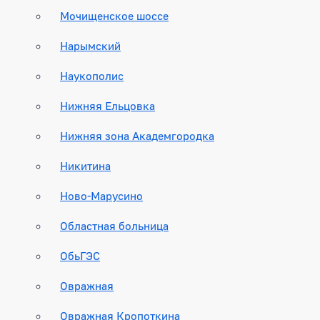
Мочищенское шоссе
Нарымский
Наукополис
Нижняя Ельцовка
Нижняя зона Академгородка
Никитина
Ново-Марусино
Областная больница
ОбьГЭС
Овражная
Овражная Кропоткина