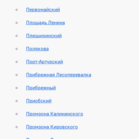
Первомайский
Площадь Ленина
Плющихинский
Полякова
Порт-Артурский
Прибрежная Лесоперевалка
Прибрежный
Приобский
Промзона Калининского
Промзона Кировского