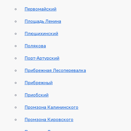
Первомайский
Площадь Ленина
Плющихинский
Полякова
Порт-Артурский
Прибрежная Лесоперевалка
Прибрежный
Приобский
Промзона Калининского
Промзона Кировского