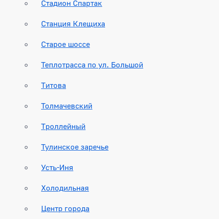
Стадион Спартак
Станция Клещиха
Старое шоссе
Теплотрасса по ул. Большой
Титова
Толмачевский
Троллейный
Тулинское заречье
Усть-Иня
Холодильная
Центр города