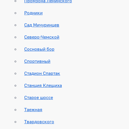
Промзона Ленинского
Родники
Сад Мичуринцев
Северо-Чемской
Сосновый бор
Спортивный
Стадион Спартак
Станция Клещиха
Старое шоссе
Таежная
Твардовского