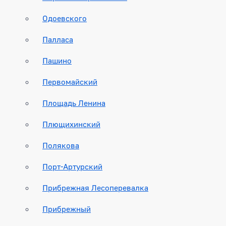
Одоевского
Палласа
Пашино
Первомайский
Площадь Ленина
Плющихинский
Полякова
Порт-Артурский
Прибрежная Лесоперевалка
Прибрежный