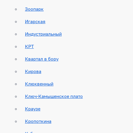
Зоопарк
Игарская
Индустриальный
КРТ
Квартал в бору
Кирова
Клюквенный
Ключ-Камышенское плато
Краузе
Кропоткина