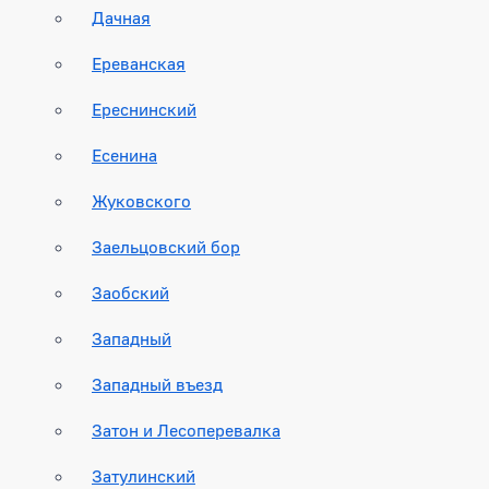
Дачная
Ереванская
Ереснинский
Есенина
Жуковского
Заельцовский бор
Заобский
Западный
Западный въезд
Затон и Лесоперевалка
Затулинский