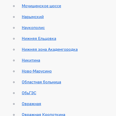
Мочищенское шоссе
Нарымский
Наукополис
Нижняя Ельцовка
Нижняя зона Академгородка
Никитина
Ново-Марусино
Областная больница
ОбьГЭС
Овражная
Овражная Кропоткина