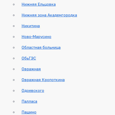
Нижняя Ельцовка
Нижняя зона Академгородка
Никитина
Ново-Марусино
Областная больница
ОбьГЭС
Овражная
Овражная Кропоткина
Одоевского
Палласа
Пашино