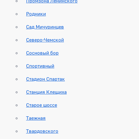
Промзона Ленинского
Родники
Сад Мичуринцев
Северо-Чемской
Сосновый бор
Спортивный
Стадион Спартак
Станция Клещиха
Старое шоссе
Таежная
Твардовского