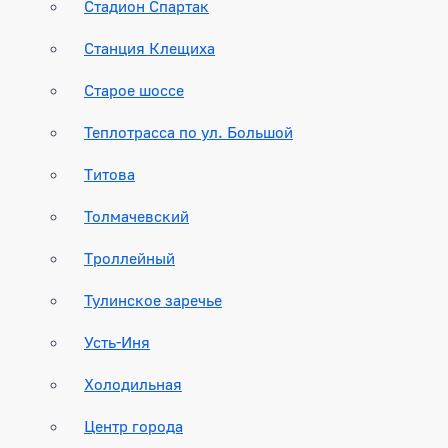
Стадион Спартак
Станция Клещиха
Старое шоссе
Теплотрасса по ул. Большой
Титова
Толмачевский
Троллейный
Тулинское заречье
Усть-Иня
Холодильная
Центр города