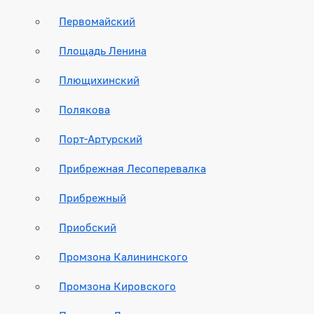
Первомайский
Площадь Ленина
Плющихинский
Полякова
Порт-Артурский
Прибрежная Лесоперевалка
Прибрежный
Приобский
Промзона Калининского
Промзона Кировского