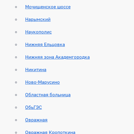
Мочищенское шоссе
Нарымский
Наукополис
Нижняя Ельцовка
Нижняя зона Академгородка
Никитина
Ново-Марусино
Областная больница
ОбьГЭС
Овражная
Овражная Кропоткина