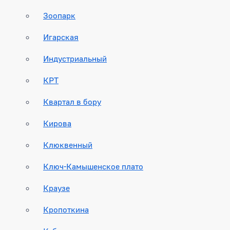
Зоопарк
Игарская
Индустриальный
КРТ
Квартал в бору
Кирова
Клюквенный
Ключ-Камышенское плато
Краузе
Кропоткина