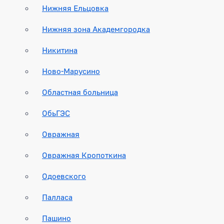
Нижняя Ельцовка
Нижняя зона Академгородка
Никитина
Ново-Марусино
Областная больница
ОбьГЭС
Овражная
Овражная Кропоткина
Одоевского
Палласа
Пашино