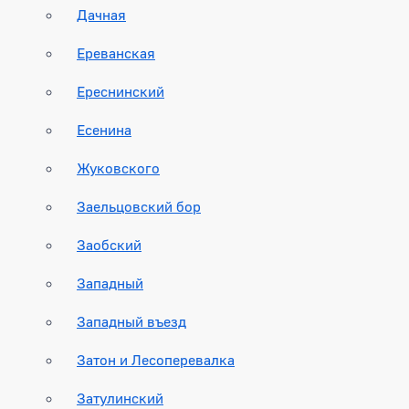
Дачная
Ереванская
Ереснинский
Есенина
Жуковского
Заельцовский бор
Заобский
Западный
Западный въезд
Затон и Лесоперевалка
Затулинский