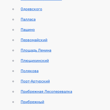
Одоевского
Палласа
Пашино
Первомайский
Площадь Ленина
Плющихинский
Полякова
Порт-Артурский
Прибрежная Лесоперевалка
Прибрежный