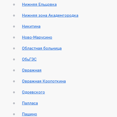
Нижняя Ельцовка
Нижняя зона Академгородка
Никитина
Ново-Марусино
Областная больница
ОбьГЭС
Овражная
Овражная Кропоткина
Одоевского
Палласа
Пашино