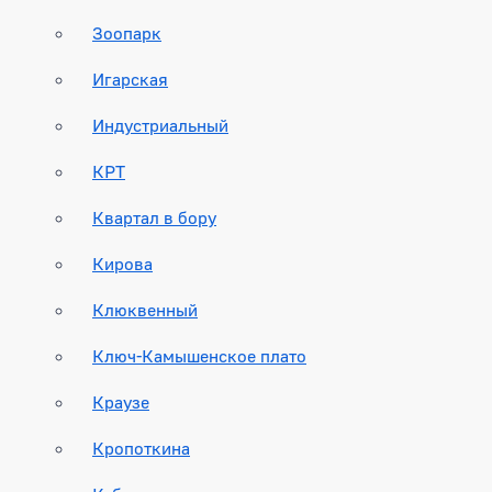
Зоопарк
Игарская
Индустриальный
КРТ
Квартал в бору
Кирова
Клюквенный
Ключ-Камышенское плато
Краузе
Кропоткина