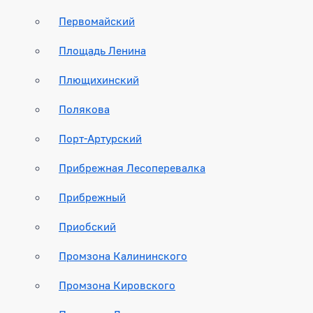
Первомайский
Площадь Ленина
Плющихинский
Полякова
Порт-Артурский
Прибрежная Лесоперевалка
Прибрежный
Приобский
Промзона Калининского
Промзона Кировского