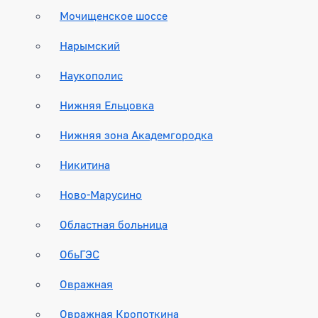
Мочищенское шоссе
Нарымский
Наукополис
Нижняя Ельцовка
Нижняя зона Академгородка
Никитина
Ново-Марусино
Областная больница
ОбьГЭС
Овражная
Овражная Кропоткина