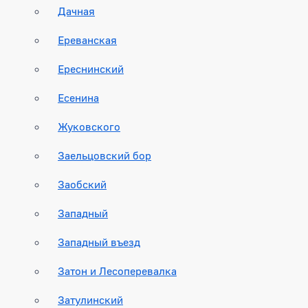
Дачная
Ереванская
Ереснинский
Есенина
Жуковского
Заельцовский бор
Заобский
Западный
Западный въезд
Затон и Лесоперевалка
Затулинский