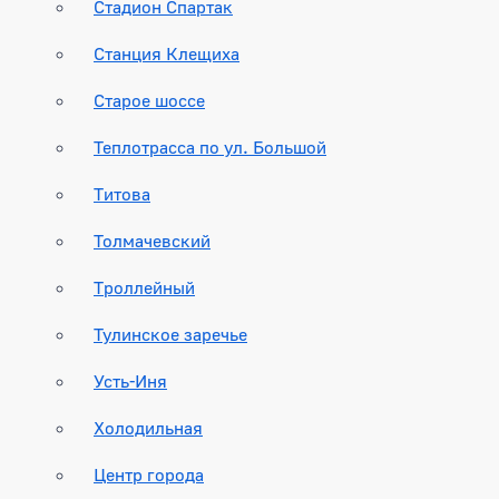
Стадион Спартак
Станция Клещиха
Старое шоссе
Теплотрасса по ул. Большой
Титова
Толмачевский
Троллейный
Тулинское заречье
Усть-Иня
Холодильная
Центр города