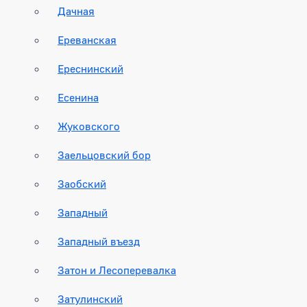
Дачная
Ереванская
Ереснинский
Есенина
Жуковского
Заельцовский бор
Заобский
Западный
Западный въезд
Затон и Лесоперевалка
Затулинский