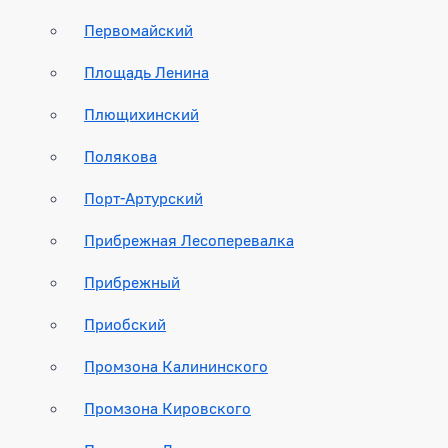
Первомайский
Площадь Ленина
Плющихинский
Полякова
Порт-Артурский
Прибрежная Лесоперевалка
Прибрежный
Приобский
Промзона Калининского
Промзона Кировского