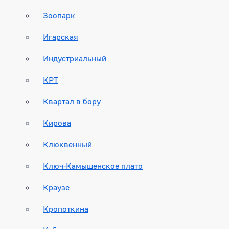
Зоопарк
Игарская
Индустриальный
КРТ
Квартал в бору
Кирова
Клюквенный
Ключ-Камышенское плато
Краузе
Кропоткина