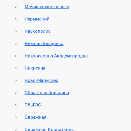
Мочищенское шоссе
Нарымский
Наукополис
Нижняя Ельцовка
Нижняя зона Академгородка
Никитина
Ново-Марусино
Областная больница
ОбьГЭС
Овражная
Овражная Кропоткина