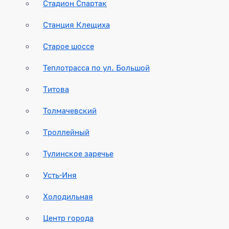
Стадион Спартак
Станция Клещиха
Старое шоссе
Теплотрасса по ул. Большой
Титова
Толмачевский
Троллейный
Тулинское заречье
Усть-Иня
Холодильная
Центр города