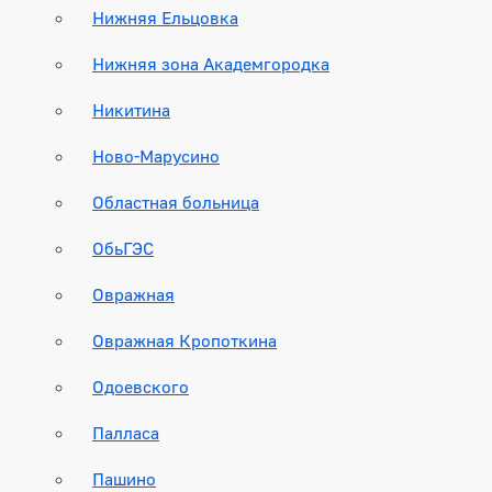
Нижняя Ельцовка
Нижняя зона Академгородка
Никитина
Ново-Марусино
Областная больница
ОбьГЭС
Овражная
Овражная Кропоткина
Одоевского
Палласа
Пашино