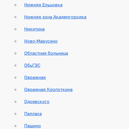
Нижняя Ельцовка
Нижняя зона Академгородка
Никитина
Ново-Марусино
Областная больница
ОбьГЭС
Овражная
Овражная Кропоткина
Одоевского
Палласа
Пашино