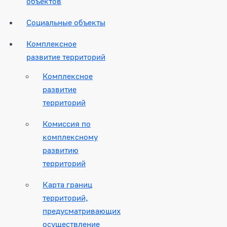
объектов
Социальные объекты
Комплексное
развитие территорий
Комплексное
развитие
территорий
Комиссия по
комплексному
развитию
территорий
Карта границ
территорий,
предусматривающих
осуществление