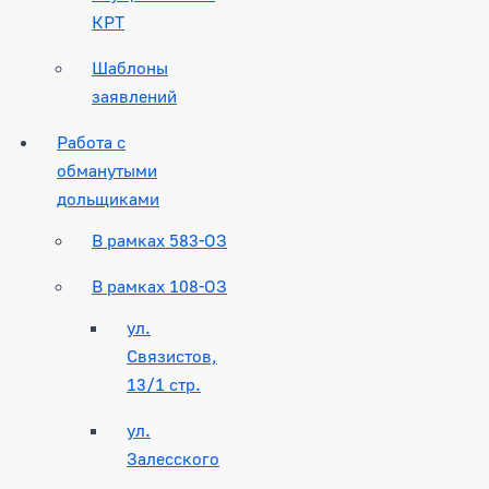
КРТ
Шаблоны
заявлений
Работа с
обманутыми
дольщиками
В рамках 583-ОЗ
В рамках 108-ОЗ
ул.
Связистов,
13/1 стр.
ул.
Залесского