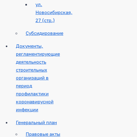
ул.
Новосибирская,
27 (стр.)
Субсидирование
Документы,
регламентирующие
деятельность
строительных
организаций в
период
профилактики
коронавирусной
инфекции
Генеральный план
Правовые акты