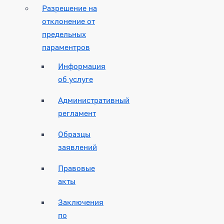
Разрешение на
отклонение от
предельных
параментров
Информация
об услуге
Административный
регламент
Образцы
заявлений
Правовые
акты
Заключения
по