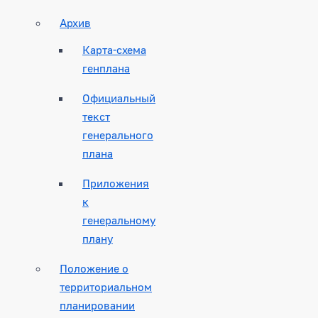
Архив
Карта-схема
генплана
Официальный
текст
генерального
плана
Приложения
к
генеральному
плану
Положение о
территориальном
планировании